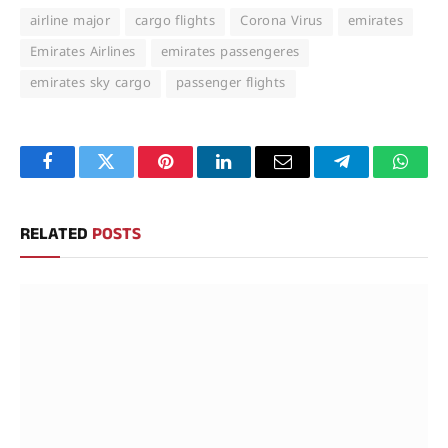
airline major
cargo flights
Corona Virus
emirates
Emirates Airlines
emirates passengeres
emirates sky cargo
passenger flights
Facebook
Twitter
Pinterest
LinkedIn
Email
Telegram
Whats
RELATED
POSTS