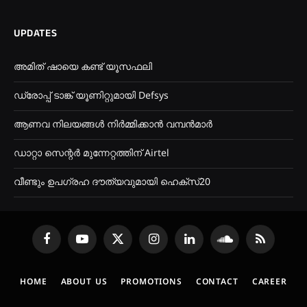
UPDATES
അമിത് ഷായെ കണ്ട് ‌യൂസഫലി
ഡ്രോപ്പ് ടാങ്ക് യൂണിറ്റുമായി Defsys
ആണവ നിലയങ്ങൾ നിർമ്മിക്കാൻ വമ്പൻമാർ
ഡാറ്റാ സെന്റർ മുന്നേറ്റത്തിന് Airtel
വീണ്ടും ഉപഗ്രഹ ദൗത്യവുമായി ഹെക്സ്20
Facebook
YouTube
X
Instagram
LinkedIn
SoundCloud
RSS
(Twitter)
HOME
ABOUT US
PROMOTIONS
CONTACT
CAREER