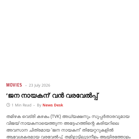
MOVIES
23 July 2026
‘ജന നായകന്’ വൻ വരവേൽപ്പ്
1 Min Read
By
News Desk
തമിഴക വെട്രി കഴകം (TVK) അധ്യക്ഷനും സൂപ്പർതാരവുമായ
വിജയ് നായകനായെത്തുന്ന അദ്ദേഹത്തിന്റെ കരിയറിലെ
അവസാന ചിത്രമായ ‘ജന നായകന്’ തിയേറ്ററുകളിൽ
ആവേശകരമായ വരവേൽപ്പ്. തമിഴ്നാട്ടിലുടനീളം ആയിരത്തോളം