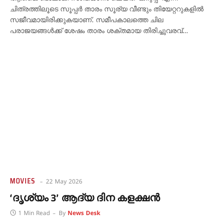
ചിത്രത്തിലൂടെ സൂപ്പർ താരം സൂര്യ വീണ്ടും തിയേറ്ററുകളിൽ
സജീവമായിരിക്കുകയാണ്. സമീപകാലത്തെ ചില
പരാജയങ്ങൾക്ക് ശേഷം താരം ശക്തമായ തിരിച്ചുവരവ്…
MOVIES
22 May 2026
‘ദൃശ്യം 3’ ആദ്യ ദിന കളക്ഷൻ
1 Min Read
By
News Desk