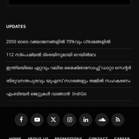
UPDATES
2050 ഓടെ വയോജനങ്ങളിൽ 70%വും ഗ്രാമങ്ങളിൽ
112 സ്പെഷ്യൽ ട്രെയിനുമായി റെയിൽവേ
ഇന്ത്യയിലെ ഏറ്റവും വലിയ മൈക്രോസോഫ്റ്റ് ഡാറ്റാ സെന്റർ
തിരുവനന്തപുരവും യുഎസ് നഗരങ്ങളും തമ്മിൽ സഹകരണം
എംബ്രയർ ജെറ്റുകൾ വാങ്ങാൻ IndiGo
Facebook
YouTube
X
Instagram
LinkedIn
SoundCloud
RSS
(Twitter)