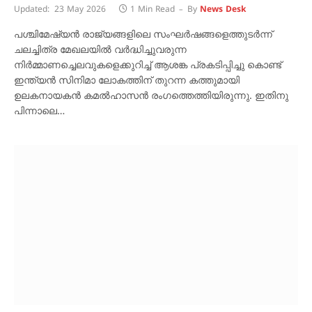
Updated:
23 May 2026
1 Min Read
By
News Desk
പശ്ചിമേഷ്യൻ രാജ്യങ്ങളിലെ സംഘർഷങ്ങളെത്തുടർന്ന്
ചലച്ചിത്ര മേഖലയിൽ വർദ്ധിച്ചുവരുന്ന
നിർമ്മാണച്ചെലവുകളെക്കുറിച്ച് ആശങ്ക പ്രകടിപ്പിച്ചു കൊണ്ട്
ഇന്ത്യൻ സിനിമാ ലോകത്തിന് തുറന്ന കത്തുമായി
ഉലകനായകൻ കമൽഹാസൻ രംഗത്തെത്തിയിരുന്നു. ഇതിനു
പിന്നാലെ…