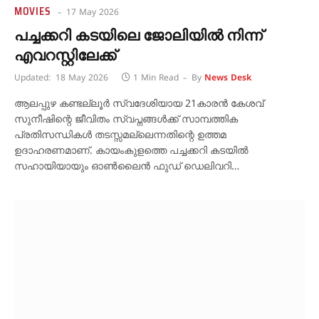
MOVIES
17 May 2026
പച്ചക്കറി കടയിലെ ജോലിയിൽ നിന്ന്
എവറസ്റ്റിലേക്ക്
Updated:
18 May 2026
1 Min Read
By
News Desk
ആലപ്പുഴ കണ്ടല്ലൂർ സ്വദേശിയായ 21കാരൻ കേശവ്
സുനീഷിന്റെ ജീവിതം സ്വപ്നങ്ങൾക്ക് സാമ്പത്തിക
പ്രതിസന്ധികൾ തടസ്സമല്ലെന്നതിന്റെ ഉത്തമ
ഉദാഹരണമാണ്. കായംകുളത്തെ പച്ചക്കറി കടയിൽ
സഹായിയായും ഓൺലൈൻ ഫുഡ് ഡെലിവറി…