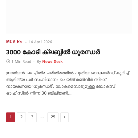
MOVIES
14 April 2026
3000 കോടി ക്ലബ്ബിൽ ധുരന്ധർ
1 Min Read
By
News Desk
ഇന്ത്യൻ ചലച്ചിത്ര ചരിത്രത്തിൽ പുതിയ റെക്കോർഡ് കുറിച്ച്
ആദിത്യ ധർ സംവിധാനം ചെയ്ത് രൺവീർ സിംഗ്
നായകനായ ‘ധുരന്ധർ’. ലോകമെമ്പാടുമുള്ള ബോക്സ്
ഓഫീസിൽ നിന്ന് 30 ബില്യൺ…
Next
…
1
2
3
25