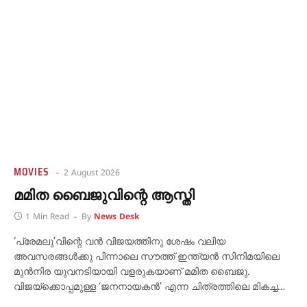
MOVIES
2 August 2026
മമിത ബൈജുവിന്റെ ആസ്തി
1 Min Read
By
News Desk
‘പ്രേമലു’വിന്റെ വൻ വിജയത്തിനു ശേഷം വലിയ
അവസരങ്ങൾക്കു പിന്നാലെ സൗത്ത് ഇന്ത്യൻ സിനിമയിലെ
മുൻനിര യുവനടിയായി വളരുകയാണ് മമിത ബൈജു.
വിജയ്‌ക്കൊപ്പമുള്ള ‘ജനനായകൻ’ എന്ന ചിത്രത്തിലെ മികച്ച…