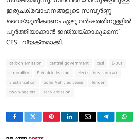
നൽകിയിരുന്നു. നിലവിൽ റോഡുകളിലുള്ള
ഇരുചക്രവാഹനങ്ങളുടെ സമ്പൂർണ്ണ
വൈദ്യുതീകരണം ഏഴു വർഷത്തിനുള്ളിൽ
പൂർത്തിയാക്കാൻ ഇന്ത്യയ്ക്കാകുമെന്ന്
CESL വ്യക്തമാക്കി.
carbon emission
central government
cesl
E-Bus
e-mobility
E-Vehicle leasing
electric bus contract
Electrification
Solar Vehicles Lease
Tender
two wheelers
zero emission
Facebook
Twitter
Pinterest
LinkedIn
Email
Telegram
Whats
RELATED
POSTS