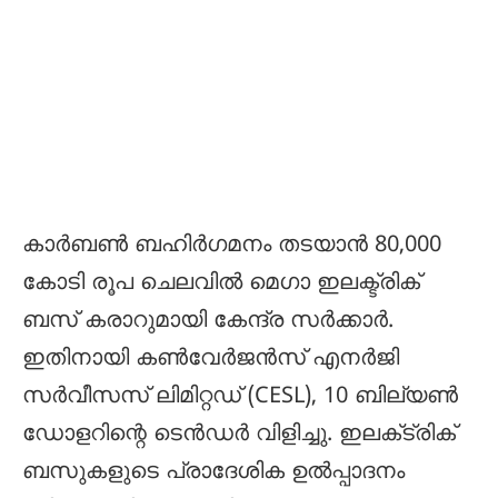
കാർബൺ ബഹിർഗമനം തടയാൻ 80,000
കോടി രൂപ ചെലവിൽ മെഗാ ഇലക്ട്രിക്
ബസ് കരാറുമായി കേന്ദ്ര സർക്കാർ.
ഇതിനായി കൺവേർജൻസ് എനർജി
സർവീസസ് ലിമിറ്റഡ് (CESL), 10 ബില്യൺ
ഡോളറിന്റെ ടെൻഡർ വിളിച്ചു. ഇലക്‌ട്രിക്
ബസുകളുടെ പ്രാദേശിക ഉൽപ്പാദനം