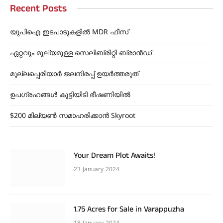
Recent Posts
യുപിഐ ഇടപാടുകളിൽ MDR ഫീസ്
ഏറ്റവും മൂല്യമുള്ള സെലിബ്രിറ്റി ബ്രാൻഡ്
മുല്ലപ്പെരിയാർ ജലനിരപ്പ് ഉയർത്തരുത്
ഉപഗ്രഹങ്ങൾ കൂട്ടിയിടി ഭീഷണിയിൽ
$200 മില്യൺ സമാഹരിക്കാൻ Skyroot
Your Dream Plot Awaits!
23 January 2024
1.75 Acres for Sale in Varappuzha