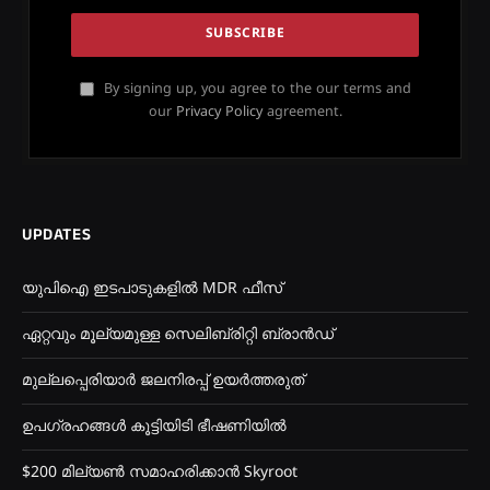
By signing up, you agree to the our terms and
our
Privacy Policy
agreement.
UPDATES
യുപിഐ ഇടപാടുകളിൽ MDR ഫീസ്
ഏറ്റവും മൂല്യമുള്ള സെലിബ്രിറ്റി ബ്രാൻഡ്
മുല്ലപ്പെരിയാർ ജലനിരപ്പ് ഉയർത്തരുത്
ഉപഗ്രഹങ്ങൾ കൂട്ടിയിടി ഭീഷണിയിൽ
$200 മില്യൺ സമാഹരിക്കാൻ Skyroot