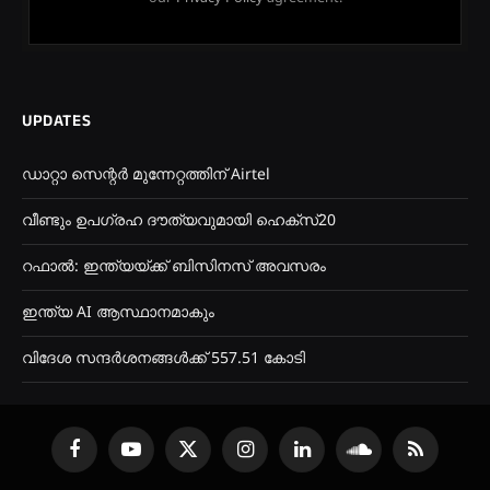
UPDATES
ഡാറ്റാ സെന്റർ മുന്നേറ്റത്തിന് Airtel
വീണ്ടും ഉപഗ്രഹ ദൗത്യവുമായി ഹെക്സ്20
റഫാൽ: ഇന്ത്യയ്ക്ക് ബിസിനസ് അവസരം
ഇന്ത്യ AI ആസ്ഥാനമാകും
വിദേശ സന്ദർശനങ്ങൾക്ക് 557.51 കോടി
Facebook
YouTube
X
Instagram
LinkedIn
SoundCloud
RSS
(Twitter)