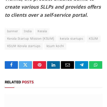
create various SLLPs and provides offers
to clients over a self-service portal.
banner
India
Kerala
Kerala Startup Mission (KSUM)
kerala startups
KSUM
KSUM Kerala startups
ksum kochi
Facebook
Twitter
Pinterest
LinkedIn
Email
Telegram
Whats
RELATED
POSTS