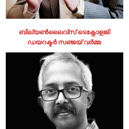
ബില്യണ്‍ലൈവ്സ് ടെക്നോളജി
ഡയറക്ടര്‍ സഞ്ജയ് വര്‍മ്മ: