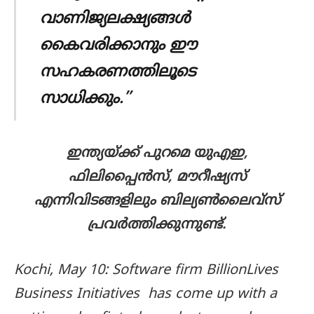
വാണിജ്യലക്ഷ്യങ്ങള്‍
കൈവരിക്കാനും ഈ
സഹകരണത്തിലൂടെ
സാധിക്കും.”
ഇന്ത്യയ്ക്ക് പുറമെ യുഎഇ,
ഫിലിപ്പൈന്‍സ്, മൗറീഷ്യസ്
എന്നിവിടങ്ങളിലും ബില്യണ്‍ലൈവ്സ്
പ്രവര്‍ത്തിക്കുന്നുണ്ട്.
Kochi, May 10: Software firm BillionLives
Business Initiatives has come up with a