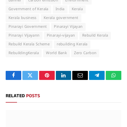
banner
carbon emission
Enviornment
Government of Kerala
India
Kerala
Kerala business
Kerala government
Pinarayi Government
Pinarayi Vijayan
Pinarayi Vijayann
Pinarayi-vijayan
Rebuild Kerala
Rebuild Kerala Scheme
rebuilding Kerala
RebuildingKerala
World Bank
Zero Carbon
Facebook
Twitter
Pinterest
LinkedIn
Email
Telegram
Whats
RELATED
POSTS