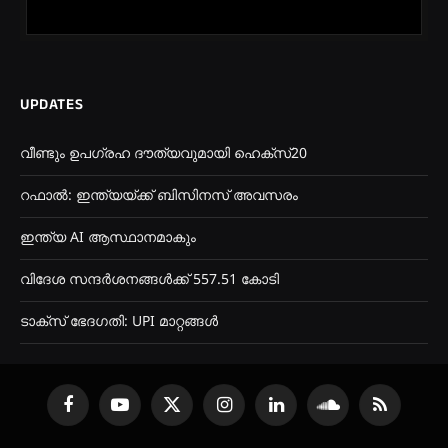
UPDATES
വീണ്ടും ഉപഗ്രഹ ദൗത്യവുമായി ഹെക്സ്20
റഫാൽ: ഇന്ത്യയ്ക്ക് ബിസിനസ് അവസരം
ഇന്ത്യ AI ആസ്ഥാനമാകും
വിദേശ സന്ദർശനങ്ങൾക്ക് 557.51 കോടി
ടാക്സ് ഭേദഗതി: UPI മാറ്റങ്ങൾ
Facebook
YouTube
X
Instagram
LinkedIn
SoundCloud
RSS
(Twitter)