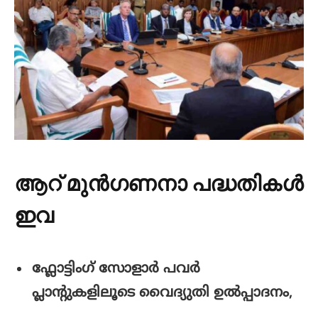
ആറ് മുൻഗണനാ പദ്ധതികൾ
ഇവ
ഫ്ലോട്ടിംഗ് സോളാർ പവർ
പ്ലാന്റുകളിലൂടെ വൈദ്യുതി ഉൽപ്പാദനം,