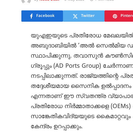
Facebook
Twitter
Pinter
യുഎഇയുടെ പ്രതിരോധ മേഖലയിൽ ചരിത
അബുദാബിയിൽ ‘അൽ സെൽമിയ ഡി
സ്ഥാപിക്കുന്നു. തവാസുൻ കൗൺസിലും
ഗ്രൂപ്പും (AD Ports Group) ചേർന്ന
നടപ്പിലാക്കുന്നത്. രാജ്യത്തിന്റെ പ
തദ്ദേശീയമായ സൈനിക ഉൽപ്പാദനം പ
എന്നതാണ് ഈ സ്വതന്ത്ര വ്യാപാ
പ്രതിരോധ നിർമ്മാതാക്കളെ (OEMs
സാങ്കേതികവിദ്യയുടെ കൈമാറ്റവു
കേന്ദ്രം ഉറപ്പാക്കും.