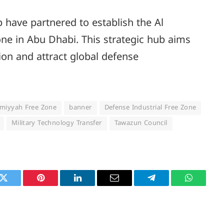
have partnered to establish the Al
ne in Abu Dhabi. This strategic hub aims
ion and attract global defense
lmiyyah Free Zone
banner
Defense Industrial Free Zone
Military Technology Transfer
Tawazun Council
k
Twitter
Pinterest
LinkedIn
Email
Telegram
WhatsAp