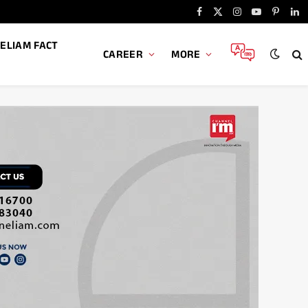
Facebook
X
Instagram
YouTube
Pintere
Li
(Twitter)
ELIAM FACT
CAREER
MORE