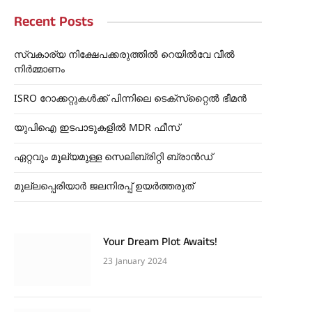
Recent Posts
സ്വകാര്യ നിക്ഷേപക്കരുത്തിൽ റെയിൽവേ വീൽ
നിർമ്മാണം
ISRO റോക്കറ്റുകൾക്ക് പിന്നിലെ ടെക്‌സ്‌റ്റൈൽ ഭീമൻ
യുപിഐ ഇടപാടുകളിൽ MDR ഫീസ്
ഏറ്റവും മൂല്യമുള്ള സെലിബ്രിറ്റി ബ്രാൻഡ്
മുല്ലപ്പെരിയാർ ജലനിരപ്പ് ഉയർത്തരുത്
Your Dream Plot Awaits!
23 January 2024