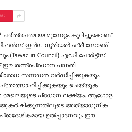
est
്രപരമായ മുന്നേറ്റം കുറിച്ചുകൊണ്ട്
ഫൻസ് ഇൻഡസ്ട്രിയൽ ഫ്രീ സോൺ’
 (Tawazun Council) എഡി പോർട്ട്‌സ്
ാണ് ഈ തന്ത്രപ്രധാന പദ്ധതി
്രതിരോധ സന്നദ്ധത വർദ്ധിപ്പിക്കുകയും
്രോത്സാഹിപ്പിക്കുകയും ചെയ്യുക
ര മേഖലയുടെ പ്രധാന ലക്ഷ്യം. ആഗോള
) ആകർഷിക്കുന്നതിലൂടെ അത്യാധുനിക
ം പ്രാദേശികമായ ഉൽപ്പാദനവും ഈ