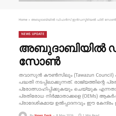
Home
»
അബുദാബിയിൽ ഡിഫൻസ് ഇൻഡസ്ട്രിയൽ ഫ്രീ സോൺ
NEWS UPDATE
അബുദാബിയിൽ ഡ
സോൺ
തവാസുൻ കൗൺസിലും (Tawazun Council) എഡി
പദ്ധതി നടപ്പിലാക്കുന്നത്. രാജ്യത്തിന്റെ
പ്രോത്സാഹിപ്പിക്കുകയും ചെയ്യുക എന്
പ്രതിരോധ നിർമ്മാതാക്കളെ (OEMs) ആകർഷ
പ്രാദേശികമായ ഉൽപ്പാദനവും ഈ കേന്ദ്രം ഉറപ
By
News Desk
8 May 2026
1 Min Read