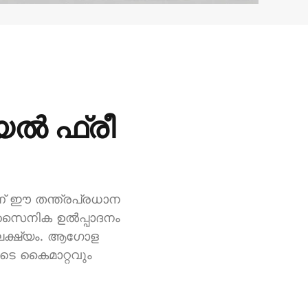
ൽ ഫ്രീ
ാണ് ഈ തന്ത്രപ്രധാന
മായ സൈനിക ഉൽപ്പാദനം
 ലക്ഷ്യം. ആഗോള
ടെ കൈമാറ്റവും