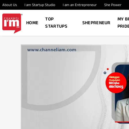
About Us
I am Startup Studio
I am an Entrepreneur
She Power
TOP
MY B
HOME
SHEPRENEUR
STARTUPS
PRID