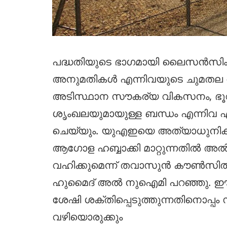
പദ്ധതിയുടെ ഭാഗമായി ലൈസൻസിംഗ്
അനുമതികൾ എന്നിവയുടെ ചുമതല
അടിസ്ഥാന സൗകര്യ വികസനം, ഭൂവ
ശൃംഖലയുമായുള്ള ബന്ധം എന്നിവ എഡി
ചെയ്യും. യുഎഇയെ അത്യാധുനിക പ
ആഗോള ഹബ്ബാക്കി മാറ്റുന്നതിൽ അ
വഹിക്കുമെന്ന് തവാസുൻ കൗൺസി
ഹുമൈദ് അൽ നുഐമി പറഞ്ഞു. ഈ നീ
ശേഷി ശക്തിപ്പെടുത്തുന്നതിനൊപ്പം 
വഴിയൊരുക്കും