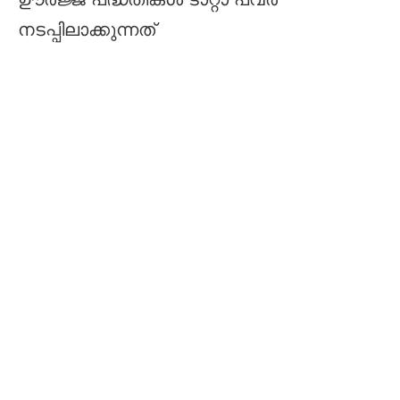
ഊർജ്ജ പദ്ധതികൾ ടാറ്റാ പവർ
നടപ്പിലാക്കുന്നത്