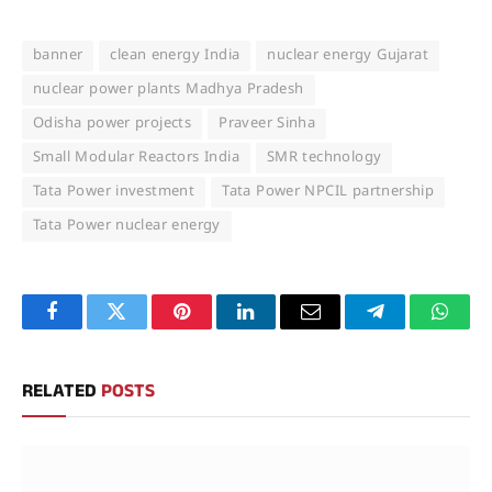
banner
clean energy India
nuclear energy Gujarat
nuclear power plants Madhya Pradesh
Odisha power projects
Praveer Sinha
Small Modular Reactors India
SMR technology
Tata Power investment
Tata Power NPCIL partnership
Tata Power nuclear energy
Facebook
Twitter
Pinterest
LinkedIn
Email
Telegram
Whats
RELATED
POSTS