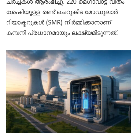
ചർച്ചകൾ ആരംഭിച്ചു. 220 മെഗാവാട്ട് വീതം
ശേഷിയുള്ള രണ്ട് ചെറുകിട മോഡുലാർ
റിയാക്ടറുകൾ (SMR) നിർമ്മിക്കാനാണ്
കമ്പനി പ്രധാനമായും ലക്ഷ്യമിടുന്നത്.