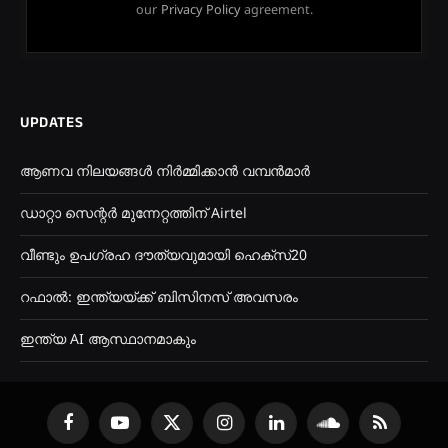
our
Privacy Policy
agreement.
UPDATES
ആണവ നിലയങ്ങൾ നിർമ്മിക്കാൻ വമ്പൻമാർ
ഡാറ്റാ സെന്റർ മുന്നേറ്റത്തിന് Airtel
വീണ്ടും ഉപഗ്രഹ ദൗത്യവുമായി ഹെക്സ്20
റഫാൽ: ഇന്ത്യയ്ക്ക് ബിസിനസ് അവസരം
ഇന്ത്യ AI ആസ്ഥാനമാകും
Facebook
YouTube
X
Instagram
LinkedIn
SoundCloud
RSS