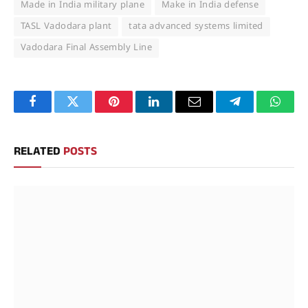
Made in India military plane
Make in India defense
TASL Vadodara plant
tata advanced systems limited
Vadodara Final Assembly Line
Facebook
Twitter
Pinterest
LinkedIn
Email
Telegram
Whats
RELATED
POSTS