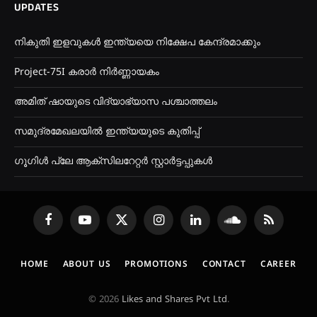
UPDATES
നികുതി ഇളവുകൾ ഇന്ത്യയെ നിക്ഷേപ കേന്ദ്രമാക്കും
Project-75I കരാർ നിർണ്ണായകം
അമിത് ഷായുടെ വിദ്യാഭ്യാസ പശ്ചാത്തലം
സമുദ്രമേഖലയിൽ ഇന്ത്യയുടെ കുതിപ്പ്
ഗൂഗിൾ പ്ലേ ആക്സിലറേറ്റർ സ്റ്റാർട്ടപ്പുകൾ
Facebook
YouTube
X
Instagram
LinkedIn
SoundCloud
RSS
(Twitter)
HOME
ABOUT US
PROMOTIONS
CONTACT
CAREER
© 2026
Likes and Shares Pvt Ltd
.