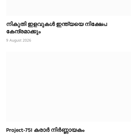
നികുതി ഇളവുകൾ ഇന്ത്യയെ നിക്ഷേപ
കേന്ദ്രമാക്കും
9 August 2026
Project-75I കരാർ നിർണ്ണായകം