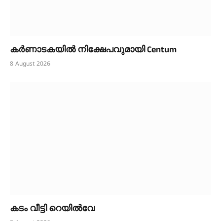
കർണാടകയിൽ നിക്ഷേപവുമായി Centum
8 August 2026
കടം വീട്ടി റെയിൽവേ