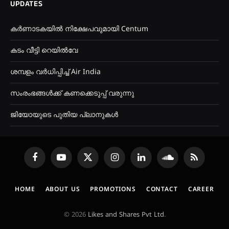
UPDATES
കർണാടകയിൽ നിക്ഷേപവുമായി Centum
കടം വീട്ടി റെയിൽവേ
ശമ്പളം വർധിപ്പിച്ച് Air India
സംരംഭങ്ങൾക്ക് കണക്കെടുപ്പ് വരുന്നു
ജിയോയുടെ പുതിയ പ്ലാനുകൾ
Facebook
YouTube
X
Instagram
LinkedIn
SoundCloud
RSS
(Twitter)
HOME
ABOUT US
PROMOTIONS
CONTACT
CAREER
© 2026
Likes and Shares Pvt Ltd
.