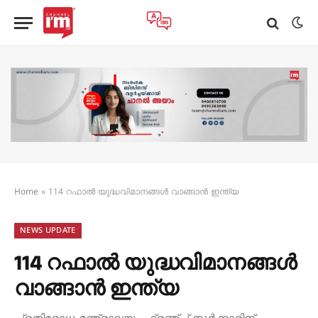
Home
»
114 റഫാൽ യുദ്ധവിമാനങ്ങൾ വാങ്ങാൻ ഇന്ത്യ
NEWS UPDATE
114 റഫാൽ യുദ്ധവിമാനങ്ങൾ
വാങ്ങാൻ ഇന്ത്യ