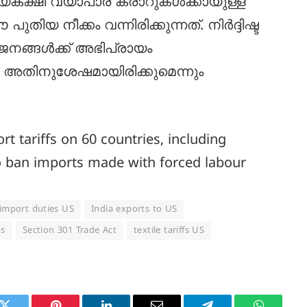
ഭയകക്ഷി വ്യാപാര കരാറുകൾക്കായുള്ള
ിയ നീക്കം വന്നിരിക്കുന്നത്. നിർദ്ദിഷ്ട
ങ്ങൾക്ക് അഭിപ്രായം
ം അതിനുശേഷമായിരിക്കുമെന്നും
t tariffs on 60 countries, including
 to ban imports made with forced labour
import duties US
India exports to US
ns
Section 301 Trade Act
textile tariffs US