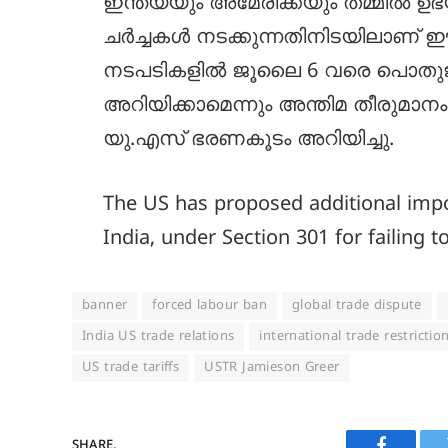
ഇന്ത്യയും അമേരിക്കയും തമ്മിൽ ഉ
ചർച്ചകൾ നടക്കുന്നതിനിടയിലാണ് ഈ പുത
നടപടികളിൽ ജൂലൈ 6 വരെ പൊതുജന
അറിയിക്കാമെന്നും അന്തിമ തീരുമാന
യു.എസ് ഭരണകൂടം അറിയിച്ചു.
The US has proposed additional impor
India, under Section 301 for failing
banner
forced labour ban
global trade dispute
India US trade relations
international trade restrictio
US trade tariffs
USTR Jamieson Greer
SHARE.