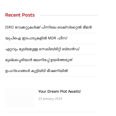
Recent Posts
ISRO റോക്കറ്റുകൾക്ക് പിന്നിലെ ടെക്‌സ്‌റ്റൈൽ ഭീമൻ
യുപിഐ ഇടപാടുകളിൽ MDR ഫീസ്
ഏറ്റവും മൂല്യമുള്ള സെലിബ്രിറ്റി ബ്രാൻഡ്
മുല്ലപ്പെരിയാർ ജലനിരപ്പ് ഉയർത്തരുത്
ഉപഗ്രഹങ്ങൾ കൂട്ടിയിടി ഭീഷണിയിൽ
Your Dream Plot Awaits!
23 January 2024