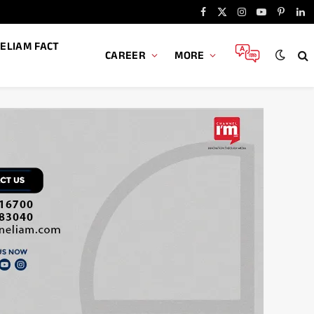
Facebook
X
Instagram
YouTube
Pintere
Li
(Twitter)
ELIAM FACT
CAREER
MORE