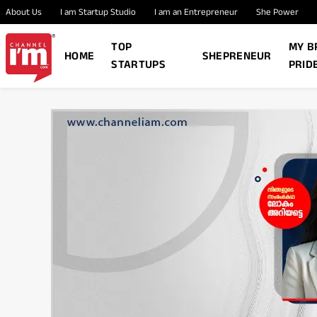
About Us
I am Startup Studio
I am an Entrepreneur
She Power
TOP
MY B
HOME
SHEPRENEUR
STARTUPS
PRID