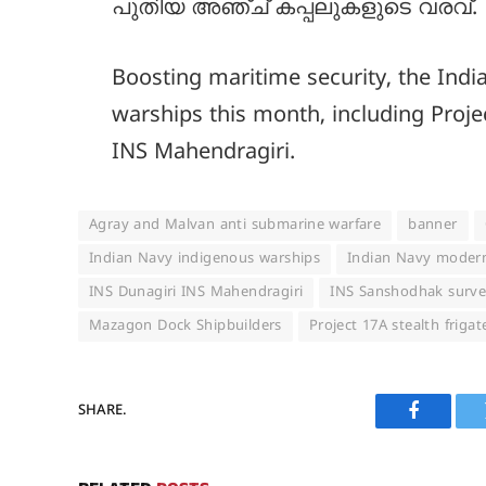
പുതിയ അഞ്ച് കപ്പലുകളുടെ വരവ്.
Boosting maritime security, the Indi
warships this month, including Proje
INS Mahendragiri.
Agray and Malvan anti submarine warfare
banner
Indian Navy indigenous warships
Indian Navy modern
INS Dunagiri INS Mahendragiri
INS Sanshodhak surve
Mazagon Dock Shipbuilders
Project 17A stealth frigat
SHARE.
Faceboo