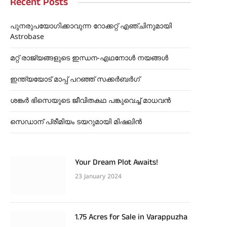
Recent Posts
പുനരുപയോഗിക്കാവുന്ന റോക്കറ്റ് എഞ്ചിനുമായി
Astrobase
മറ്റ് രാജ്യങ്ങളുടെ ഇന്ധന-എഥനോൾ നയങ്ങൾ
ഇന്ത്യയോട് മാപ്പ് പറഞ്ഞ് സക്കർബർഗ്
ശങ്കർ ഭിസെയുടെ ജീവിതകഥ പങ്കുവെച്ച് മാധവൻ
സെഡാന് പ്രീമിയം ടയറുമായി മിഷലിൻ
Your Dream Plot Awaits!
23 January 2024
1.75 Acres for Sale in Varappuzha