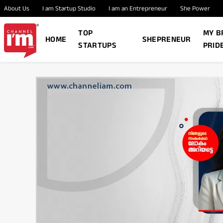
About Us
I am Startup Studio
I am an Entrepreneur
She Power
TOP
MY B
HOME
SHEPRENEUR
STARTUPS
PRID