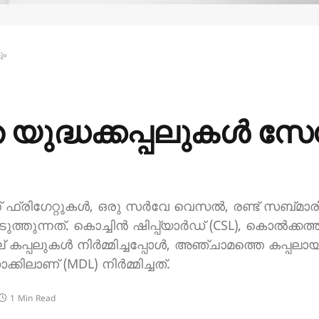
ും
ത യുദ്ധക്കപ്പലുകൾ 
്റെൽത്ത് ഫ്രിഗേറ്റുകൾ, ഒരു സർവേ വെസൽ, രണ്ട് സബ്‌
തുന്നത്. കൊച്ചിൻ ഷിപ്പ്‌യാർഡ് (CSL), കൊൽക്കത
ാല് കപ്പലുകൾ നിർമ്മിച്ചപ്പോൾ, അഞ്ചാമത്തെ കപ
ാണ് (MDL) നിർമ്മിച്ചത്.
1 Min Read