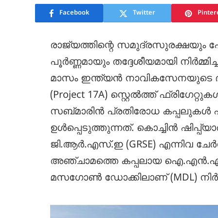
Facebook
Twitter
Pinter
രാജ്യത്തിന്റെ സമുദ്രസുരക്ഷയും പോര
പൂർണ്ണമായും തദ്ദേശീയമായി നിർമ്
മാസം ഇന്ത്യൻ നാവികസേനയുടെ ഭാഗമാ
(Project 17A) സ്റ്റെൽത്ത് ഫ്രിഗേറ
സബ്‌മാരിൻ പ്രതിരോധ കപ്പലുകൾ
ഉൾപ്പെടുത്തുന്നത്. കൊച്ചിൻ ഷിപ്പ്
ജി.ആർ.എസ്.ഇ (GRSE) എന്നിവ ചേർന്ന
അഞ്ചാമത്തെ കപ്പലായ ഐ.എൻ.എസ
മസഗോൺ ഡോക്കിലാണ് (MDL) നിർമ്മി