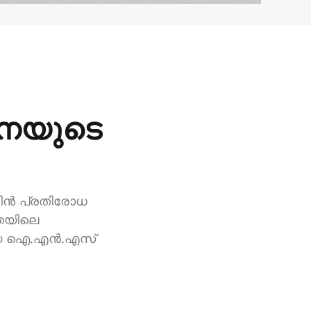
സേനയുടെ
മാരിൻ പ്രതിരോധ
്തയിലെ
്പലായ ഐ.എൻ.എസ്