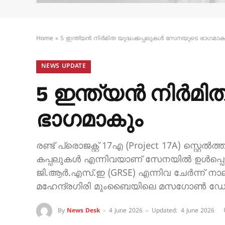
Home
»
5 ഇന്ത്യൻ നിർമിത യുദ്ധക്കപ്പലുകൾ സേനയുടെ ഭാഗമാക
NEWS UPDATE
5 ഇന്ത്യൻ നിർമി
ഭാഗമാകും
രണ്ട് പ്രൊജക്റ്റ് 17എ (Project 17A) സ്റ
കപ്പലുകൾ എന്നിവയാണ് സേനയിൽ ഉൾപ്പെടുത്
ജി.ആർ.എസ്.ഇ (GRSE) എന്നിവ ചേർന്ന് ന
മഹേന്ദ്രഗിരി മുംബൈയിലെ മസഗോൺ ഡോക്കില
By
News Desk
4 June 2026
Updated:
4 June 2026