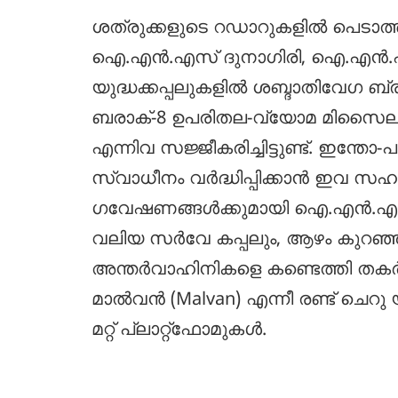
ശത്രുക്കളുടെ റഡാറുകളിൽ പെടാത്ത 
ഐ.എൻ.എസ് ദുനാഗിരി, ഐ.എൻ.എസ്
യുദ്ധക്കപ്പലുകളിൽ ശബ്ദാതിവേഗ 
ബരാക്-8 ഉപരിതല-വ്യോമ മിസൈ
എന്നിവ സജ്ജീകരിച്ചിട്ടുണ്ട്. ഇന
സ്വാധീനം വർദ്ധിപ്പിക്കാൻ ഇവ സഹായ
ഗവേഷണങ്ങൾക്കുമായി ഐ.എൻ.എസ് 
വലിയ സർവേ കപ്പലും, ആഴം കുറഞ്ഞ
അന്തർവാഹിനികളെ കണ്ടെത്തി തകർക
മാൽവൻ (Malvan) എന്നീ രണ്ട് ചെറു
മറ്റ് പ്ലാറ്റ്‌ഫോമുകൾ.