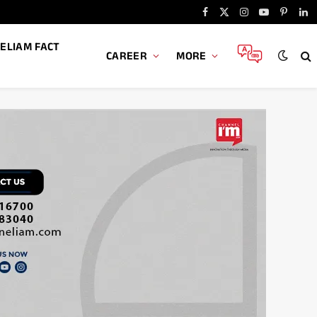
Facebook
X
Instagram
YouTube
Pintere
Li
(Twitter)
ELIAM FACT
CAREER
MORE