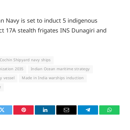
an Navy is set to induct 5 indigenous
ct 17A stealth frigates INS Dunagiri and
Cochin Shipyard navy ships
ization 2035
Indian Ocean maritime strategy
y vessel
Made in India warships induction
e
k
Twitter
Pinterest
LinkedIn
Email
Telegram
WhatsAp