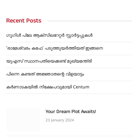
Recent Posts
ഗൂഗിൾ പ്ലേ ആക്സിലറേറ്റർ സ്റ്റാർട്ടപ്പുകൾ
‘രാമേശ്വരം കഫേ’ പടുത്തുയർത്തിയത് ഇങ്ങനെ
യുഎസ് സ്ഥാനപതിയെക്കണ്ട് മുഖ്യമന്ത്രി
പിന്നെ കണ്ടത് അജ്ഞാതന്റെ വിളയാട്ടം
കർണാടകയിൽ നിക്ഷേപവുമായി Centum
Your Dream Plot Awaits!
23 January 2024