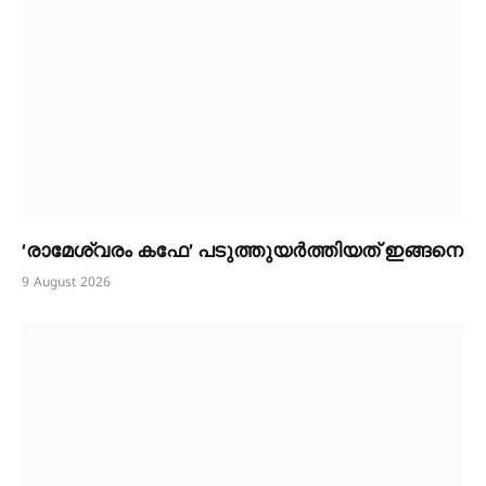
‘രാമേശ്വരം കഫേ’ പടുത്തുയർത്തിയത് ഇങ്ങനെ
9 August 2026