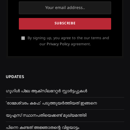
By signing up, you agree to the our terms and
our
Privacy Policy
agreement.
UPDATES
ഗൂഗിൾ പ്ലേ ആക്സിലറേറ്റർ സ്റ്റാർട്ടപ്പുകൾ
‘രാമേശ്വരം കഫേ’ പടുത്തുയർത്തിയത് ഇങ്ങനെ
യുഎസ് സ്ഥാനപതിയെക്കണ്ട് മുഖ്യമന്ത്രി
പിന്നെ കണ്ടത് അജ്ഞാതന്റെ വിളയാട്ടം