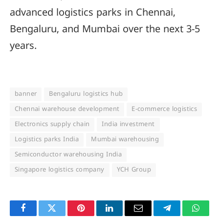
advanced logistics parks in Chennai,
Bengaluru, and Mumbai over the next 3-5
years.
banner
Bengaluru logistics hub
Chennai warehouse development
E-commerce logistics
Electronics supply chain
India investment
Logistics parks India
Mumbai warehousing
Semiconductor warehousing India
Singapore logistics company
YCH Group
Facebook
Twitter
Pinterest
LinkedIn
Email
Telegram
Whats