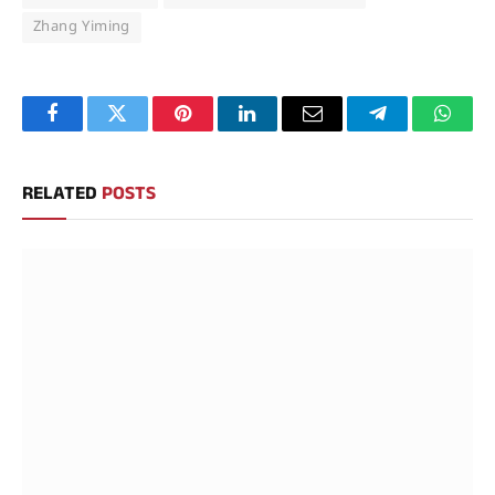
Zhang Yiming
Facebook
Twitter
Pinterest
LinkedIn
Email
Telegram
Whats
RELATED
POSTS