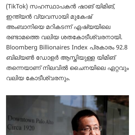
(TikTok) സഹസ്ഥാപകൻ ഷാങ് യിമിങ്,
ഇന്ത്യൻ വ്യവസായി മുകേഷ്
അംബാനിയെ മറികടന്ന് ഏഷ്യയിലെ
രണ്ടാമത്തെ വലിയ ശതകോടീശ്വരനായി.
Bloomberg Billionaires Index പ്രകാരം 92.8
ബില്യൺ ഡോളർ ആസ്തിയുള്ള യിമിങ്
തന്നെയാണ് നിലവിൽ ചൈനയിലെ ഏറ്റവും
വലിയ കോടീശ്വരനും.