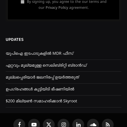
By signing up, you agree to the our terms and
our
Privacy Policy
agreement.
UPDATES
യുപിഐ ഇടപാടുകളിൽ MDR ഫീസ്
ഏറ്റവും മൂല്യമുള്ള സെലിബ്രിറ്റി ബ്രാൻഡ്
മുല്ലപ്പെരിയാർ ജലനിരപ്പ് ഉയർത്തരുത്
ഉപഗ്രഹങ്ങൾ കൂട്ടിയിടി ഭീഷണിയിൽ
$200 മില്യൺ സമാഹരിക്കാൻ Skyroot
Facebook
YouTube
X
Instagram
LinkedIn
SoundCloud
RSS