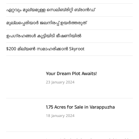
ഏറ്റവും മൂല്യമുള്ള സെലിബ്രിറ്റി ബ്രാൻഡ്
മുല്ലപ്പെരിയാർ ജലനിരപ്പ് ഉയർത്തരുത്
ഉപഗ്രഹങ്ങൾ കൂട്ടിയിടി ഭീഷണിയിൽ
$200 മില്യൺ സമാഹരിക്കാൻ Skyroot
Your Dream Plot Awaits!
23 January 2024
1.75 Acres for Sale in Varappuzha
18 January 2024