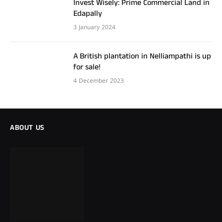
Invest Wisely: Prime Commercial Land in
Edapally
3 January 2024
A British plantation in Nelliampathi is up
for sale!
4 December 2023
ABOUT US