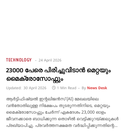
TECHNOLOGY
24 April 2026
23000 പേരെ പിരിച്ചുവിടാൻ മെറ്റയും
മൈക്രോസോഫ്റ്റും
Updated:
30 April 2026
1 Min Read
By
News Desk
ആർട്ടിഫിഷ്യൽ ഇന്റലിജൻസ് (AI) മേഖലയിലെ
വൻതോതിലുള്ള നിക്ഷേപം തുടരുന്നതിനിടെ, മെറ്റയും
മൈക്രോസോഫ്റ്റും ചേർന്ന് ഏകദേശം 23,000 ഓളം
ജീവനക്കാരെ ബാധിക്കുന്ന തൊഴിൽ വെട്ടിക്കുറയ്ക്കലുകൾ
പ്രഖ്യാപിച്ചു. പ്രവർത്തനക്ഷമത വർദ്ധിപ്പിക്കുന്നതിന്റെ…