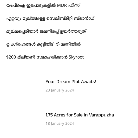
യുപിഐ ഇടപാടുകളിൽ MDR ഫീസ്
ഏറ്റവും മൂല്യമുള്ള സെലിബ്രിറ്റി ബ്രാൻഡ്
മുല്ലപ്പെരിയാർ ജലനിരപ്പ് ഉയർത്തരുത്
ഉപഗ്രഹങ്ങൾ കൂട്ടിയിടി ഭീഷണിയിൽ
$200 മില്യൺ സമാഹരിക്കാൻ Skyroot
Your Dream Plot Awaits!
23 January 2024
1.75 Acres for Sale in Varappuzha
18 January 2024