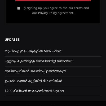
By signing up, you agree to the our terms and
our
Privacy Policy
agreement.
UPDATES
യുപിഐ ഇടപാടുകളിൽ MDR ഫീസ്
ഏറ്റവും മൂല്യമുള്ള സെലിബ്രിറ്റി ബ്രാൻഡ്
മുല്ലപ്പെരിയാർ ജലനിരപ്പ് ഉയർത്തരുത്
ഉപഗ്രഹങ്ങൾ കൂട്ടിയിടി ഭീഷണിയിൽ
$200 മില്യൺ സമാഹരിക്കാൻ Skyroot