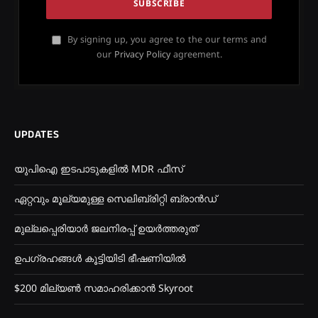
By signing up, you agree to the our terms and
our
Privacy Policy
agreement.
UPDATES
യുപിഐ ഇടപാടുകളിൽ MDR ഫീസ്
ഏറ്റവും മൂല്യമുള്ള സെലിബ്രിറ്റി ബ്രാൻഡ്
മുല്ലപ്പെരിയാർ ജലനിരപ്പ് ഉയർത്തരുത്
ഉപഗ്രഹങ്ങൾ കൂട്ടിയിടി ഭീഷണിയിൽ
$200 മില്യൺ സമാഹരിക്കാൻ Skyroot