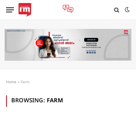
Home
»
Farm
BROWSING:
FARM