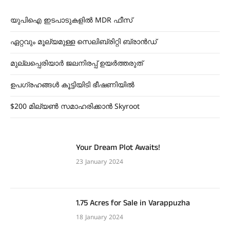
യുപിഐ ഇടപാടുകളിൽ MDR ഫീസ്
ഏറ്റവും മൂല്യമുള്ള സെലിബ്രിറ്റി ബ്രാൻഡ്
മുല്ലപ്പെരിയാർ ജലനിരപ്പ് ഉയർത്തരുത്
ഉപഗ്രഹങ്ങൾ കൂട്ടിയിടി ഭീഷണിയിൽ
$200 മില്യൺ സമാഹരിക്കാൻ Skyroot
Your Dream Plot Awaits!
23 January 2024
1.75 Acres for Sale in Varappuzha
18 January 2024