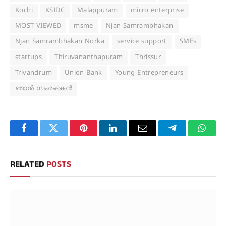
Kochi
KSIDC
Malappuram
micro enterprise
MOST VIEWED
msme
Njan Samrambhakan
Njan Samrambhakan Norka
service support
SMEs
startups
Thiruvananthapuram
Thrissur
Trivandrum
Union Bank
Young Entrepreneurs
ഞാന്‍ സംരംഭകന്‍
Facebook
Twitter
Pinterest
LinkedIn
Email
Telegram
Whats
RELATED
POSTS