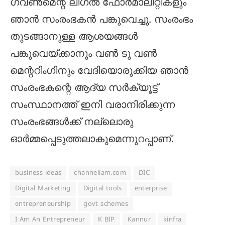
ഗവണ്‍മെന്റ് ലീഗല്‍ ഫോര്‍മാലിറ്റികളും
ഞാന്‍ സംരംഭകന്‍ പങ്കുവെച്ചു. സംരംഭം
തുടങ്ങാനുള്ള ആശയങ്ങള്‍
പങ്കുവെയ്ക്കാനും വണ്‍ ടു വണ്‍
മെന്ററിംഗിനും വേദിയൊരുക്കിയ ഞാന്‍
സംരംഭകന്റെ ആദ്യ സര്‍ക്യൂട്ട്
സംസ്ഥാനത്ത് ഇനി വരാനിരിക്കുന്ന
സംരംഭങ്ങള്‍ക്ക് നല്ലൊരു
ഓര്‍മ്മപ്പെടുത്തലാകുമെന്നുറപ്പാണ്.
business ideas
channeliam.com
DIC
Digital Marketing
Digital tools
enterprise
entrepreneurship
govt schemes
I Am An Entrepreneur
K BIP
Kannur
kinfra