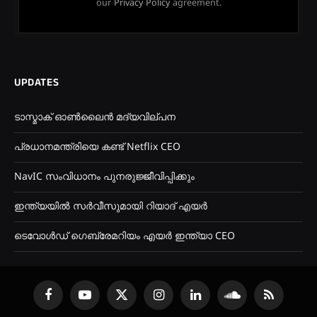
our
Privacy Policy
agreement.
UPDATES
ടാസ്മാക് ഓൺലൈൻ മദ്യവില്പന
പ്രധാനമന്ത്രിയെ കണ്ട് Netflix CEO
NavIC സംവിധാനം പുനരുജ്ജീവിപ്പിക്കും
ഇന്ത്യയിൽ സർവീസുമായി റിയാദ് എയർ
ടെവോൾഡ് ഗെബ്രേമറിയം എയർ ഇന്ത്യാ CEO
Facebook
YouTube
X
Instagram
LinkedIn
SoundCloud
RSS
(Twitter)