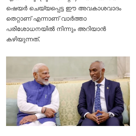
ഷെയർ ചെയ്യപ്പെട്ട ഈ അവകാശവാദം
തെറ്റാണ് എന്നാണ് വാർത്താ
പരിശോധനയിൽ നിന്നും അറിയാൻ
കഴിയുന്നത്.