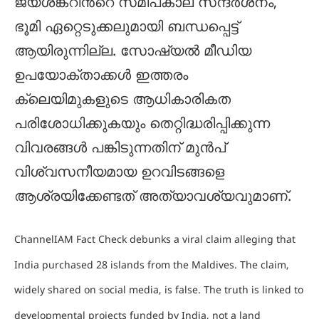
ജയശങ്കറിൻ്റെ സമീപകാല സന്ദർശനം,
ഭൂമി ഏറ്റെടുക്കലുമായി ബന്ധപ്പെട്ട്
ആയിരുന്നില്ല. സോഷ്യൽ മീഡിയ
ഉപയോക്താക്കൾ ഇത്തരം
ക്ലെയിമുകളുടെ ആധികാരികത
പരിശോധിക്കുകയും തെറ്റിദ്ധരിപ്പിക്കുന്ന
വിവരങ്ങൾ പങ്കിടുന്നതിന് മുൻപ്
വിശ്വസനീയമായ ഉറവിടങ്ങളെ
ആശ്രയിക്കേണ്ടത് അത്യാവശ്യവുമാണ്.
ChannelIAM Fact Check debunks a viral claim alleging that
India purchased 28 islands from the Maldives. The claim,
widely shared on social media, is false. The truth is linked to
developmental projects funded by India, not a land