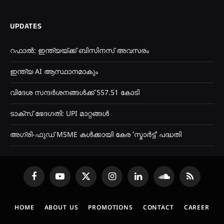
UPDATES
റഫാൽ: ഇന്ത്യയ്ക്ക് ബിസിനസ് അവസരം
ഇന്ത്യ AI ആസ്ഥാനമാകും
വിദേശ സന്ദർശനങ്ങൾക്ക് 557.51 കോടി
ടാക്സ് ഭേദഗതി: UPI മാറ്റങ്ങൾ
അഗ്രി-ഫുഡ് MSME കൾക്കായി കേര ‘സ്മാര്‍ട്ട്’ പദ്ധതി
Facebook
YouTube
X
Instagram
LinkedIn
SoundCloud
RSS
(Twitter)
HOME
ABOUT US
PROMOTIONS
CONTACT
CAREER