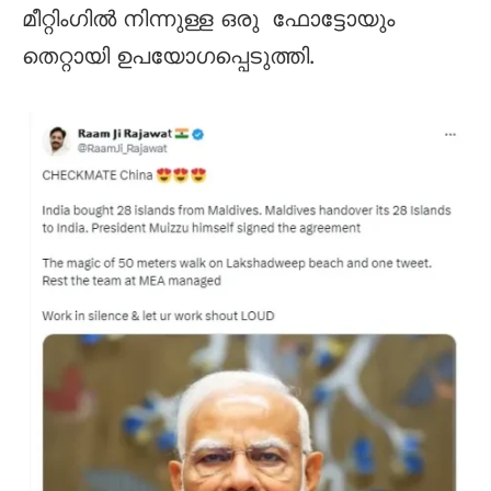
മീറ്റിംഗിൽ നിന്നുള്ള ഒരു ഫോട്ടോയും
തെറ്റായി ഉപയോഗപ്പെടുത്തി.