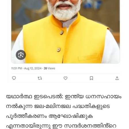
യഥാർത്ഥ ഇടപെടൽ: ഇന്ത്യ ധനസഹായം
നൽകുന്ന ജല-മലിനജല പദ്ധതികളുടെ
പൂർത്തീകരണം ആഘോഷിക്കുക
എന്നതായിരുന്നു ഈ സന്ദർശനത്തിൻ്റെ