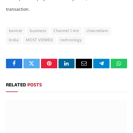
transaction.
banner
business
Channel I Am
channeliam
India
MOST VIEWED
technology
Facebook
Twitter
Pinterest
LinkedIn
Email
Telegram
Whats
RELATED
POSTS