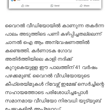
വൈറൽ വീഡിയോയിൽ കാണുന്ന തകർന്ന
പാലം അടുത്തിടെ പണി കഴിപ്പിച്ചതല്ലെന്ന്
ചാനൽ ഐ ആം അന്വേഷണത്തിൽ
കണ്ടെത്തി. കർണാടക ഗോവ
അതിർത്തിയിലെ കാളി നദിക്ക്
കുറുകെയുള്ള ഈ പാലത്തിന് 41 വർഷം
പഴക്കമുണ്ട്. വൈറൽ വീഡിയോയുടെ
കീഫ്രെയിമുകൾ റിവേഴ്സ് ഇമേജ് സെർച്ചിന്റെ
സഹായത്തോടെ പരിശോധിച്ചപ്പോൾ
സമാനമായ വീഡിയോ നിരവധി യൂട്യൂബ്
പേജുകളിൽ അപ്ലോഡ്