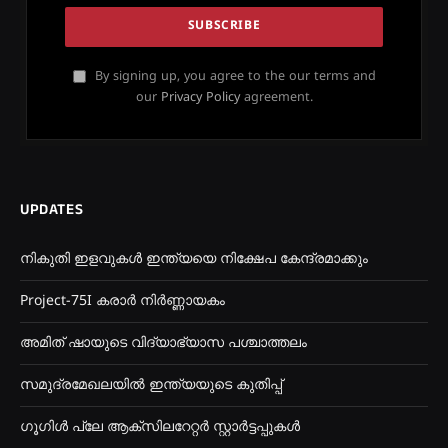
By signing up, you agree to the our terms and
our
Privacy Policy
agreement.
UPDATES
നികുതി ഇളവുകൾ ഇന്ത്യയെ നിക്ഷേപ കേന്ദ്രമാക്കും
Project-75I കരാർ നിർണ്ണായകം
അമിത് ഷായുടെ വിദ്യാഭ്യാസ പശ്ചാത്തലം
സമുദ്രമേഖലയിൽ ഇന്ത്യയുടെ കുതിപ്പ്
ഗൂഗിൾ പ്ലേ ആക്സിലറേറ്റർ സ്റ്റാർട്ടപ്പുകൾ