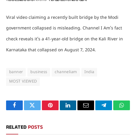
Viral video claiming a recently built bridge by the Modi
government collapsed is misleading. Channel I Am’s fact
check reveals it’s a 41-year-old bridge on the Kali River in
Karnataka that collapsed on August 7, 2024.
banner
business
channeliam
India
MOST VIEWED
Facebook
Twitter
Pinterest
LinkedIn
Email
Telegram
Whats
RELATED
POSTS