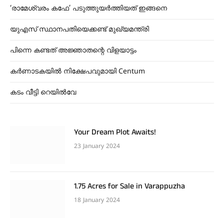
‘രാമേശ്വരം കഫേ’ പടുത്തുയർത്തിയത് ഇങ്ങനെ
യുഎസ് സ്ഥാനപതിയെക്കണ്ട് മുഖ്യമന്ത്രി
പിന്നെ കണ്ടത് അജ്ഞാതന്റെ വിളയാട്ടം
കർണാടകയിൽ നിക്ഷേപവുമായി Centum
കടം വീട്ടി റെയിൽവേ
Your Dream Plot Awaits!
23 January 2024
1.75 Acres for Sale in Varappuzha
18 January 2024