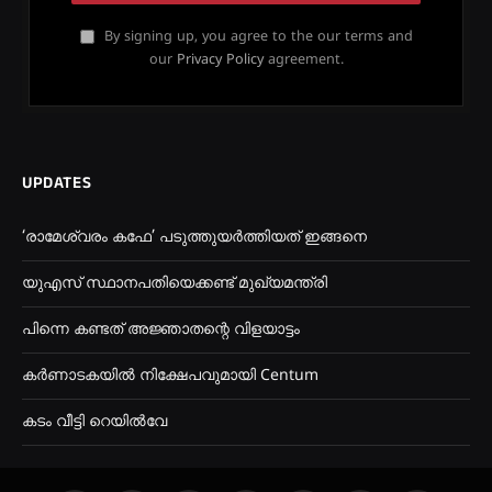
By signing up, you agree to the our terms and
our
Privacy Policy
agreement.
UPDATES
‘രാമേശ്വരം കഫേ’ പടുത്തുയർത്തിയത് ഇങ്ങനെ
യുഎസ് സ്ഥാനപതിയെക്കണ്ട് മുഖ്യമന്ത്രി
പിന്നെ കണ്ടത് അജ്ഞാതന്റെ വിളയാട്ടം
കർണാടകയിൽ നിക്ഷേപവുമായി Centum
കടം വീട്ടി റെയിൽവേ