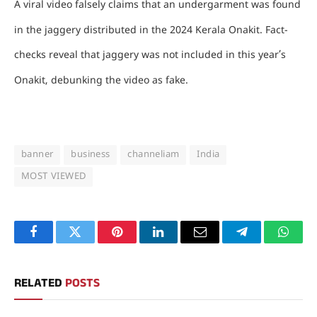
A viral video falsely claims that an undergarment was found
in the jaggery distributed in the 2024 Kerala Onakit. Fact-
checks reveal that jaggery was not included in this year’s
Onakit, debunking the video as fake.
banner
business
channeliam
India
MOST VIEWED
Facebook
Twitter
Pinterest
LinkedIn
Email
Telegram
Whats
RELATED
POSTS