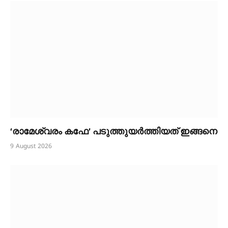
‘രാമേശ്വരം കഫേ’ പടുത്തുയർത്തിയത് ഇങ്ങനെ
9 August 2026