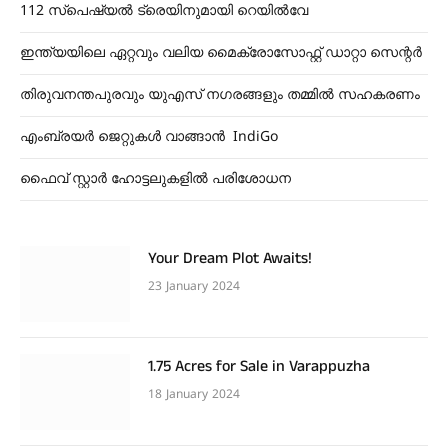
112 സ്പെഷ്യൽ ട്രെയിനുമായി റെയിൽവേ
ഇന്ത്യയിലെ ഏറ്റവും വലിയ മൈക്രോസോഫ്റ്റ് ഡാറ്റാ സെന്റർ
തിരുവനന്തപുരവും യുഎസ് നഗരങ്ങളും തമ്മിൽ സഹകരണം
എംബ്രയർ ജെറ്റുകൾ വാങ്ങാൻ IndiGo
ഫൈവ് സ്റ്റാർ ഹോട്ടലുകളിൽ ‌പരിശോധന
Your Dream Plot Awaits!
23 January 2024
1.75 Acres for Sale in Varappuzha
18 January 2024