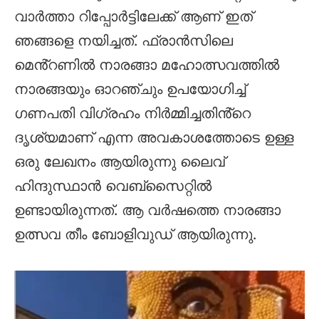
വാർത്താ റിപ്പോർട്ടിലേക്ക് ആണ് ഇത്
ഞങ്ങളെ നയിച്ചത്. ഫ്രാൻസിലെ
മെൻ്റണിൽ നാരങ്ങാ മഹോത്സവത്തിൽ
നാരങ്ങയും ഓറഞ്ചും ഉപയോഗിച്ച്
ഗണപതി വിഗ്രഹം നിർമ്മിച്ചതിൻ്റെ
ദൃശ്യമാണ് എന്ന അവകാശത്തോടെ ഉള്ള
ഒരു ലേഖനം ആയിരുന്നു ലൈവ്
ഹിന്ദുസ്ഥാൻ വെബ്‌സൈറ്റിൽ
ഉണ്ടായിരുന്നത്. ആ വർഷത്തെ നാരങ്ങാ
ഉത്സവ തീം ബോളിവുഡ് ആയിരുന്നു.