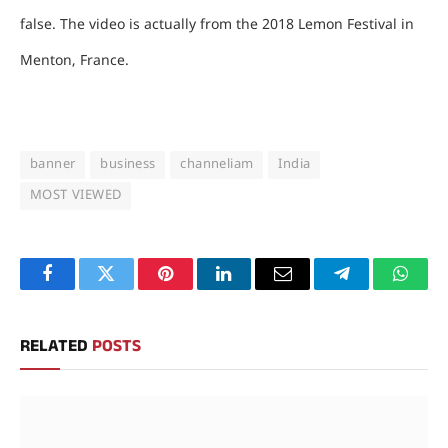
false. The video is actually from the 2018 Lemon Festival in
Menton, France.
banner
business
channeliam
India
MOST VIEWED
Facebook
Twitter
Pinterest
LinkedIn
Email
Telegram
Whats
RELATED
POSTS