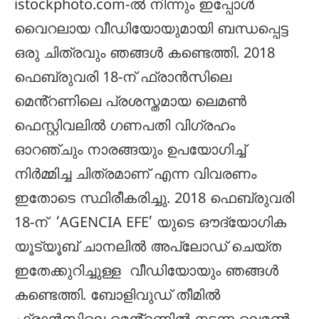
istockphoto.com-ൽ നിന്നും ഇപ്പോൾ
വൈറലായ വീഡിയോയുമായി ബന്ധപ്പെട്ട
ഒരു ചിത്രവും ഞങ്ങൾ കണ്ടെത്തി. 2018
ഫെബ്രുവരി 18-ന് ഫ്രാൻസിലെ
മെൻ്റണിലെ പ്രശസ്തമായ ലെമൺ
ഫെസ്റ്റിവലിൽ ഗണപതി വിഗ്രഹം
ഓറഞ്ചും നാരങ്ങയും ഉപയോഗിച്ച്
നിർമ്മിച്ച ചിത്രമാണ് എന്ന വിവരണം
ഇതോടെ സ്ഥിരീകരിച്ചു. 2018 ഫെബ്രുവരി
18-ന് ‘AGENCIA EFE’ യുടെ ഔദ്യോഗിക
യൂട്യൂബ് ചാനലിൽ അപ്‌ലോഡ് ചെയ്‌ത
ഇതേക്കുറിച്ചുള്ള വീഡിയോയും ഞങ്ങൾ
കണ്ടെത്തി. ബോളിവുഡ് തീമിൽ