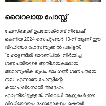
വൈറലായ പോസ്റ്റ്
ഫേസ്ബുക്ക് ഉപയോക്താവ് നിലേഷ്
കെനിയ 2024 സെപ്റ്റംബർ 10-ന് ആണ് ഈ
വീഡിയോ ഫേസ്ബുക്കിൽ പങ്കിട്ടത്.
“ഹോളണ്ടിൽ ഓറഞ്ചിൽ നിർമ്മിച്ച
ഗണപതിയുടെ അതിശയകരമായ
അമാനുഷിക രൂപം. ഓം ഗൺ ഗണപതയേ
നമഃ” എന്നാണ് പോസ്റ്റിന്റെ
ക്യാപ്ഷ്യനായി അദ്ദേഹം
എഴുതിയിട്ടുള്ളത്. നിരവധി ആളുകൾ ഈ
വിഡിയോയും ഫോട്ടോകളും ഷെയർ