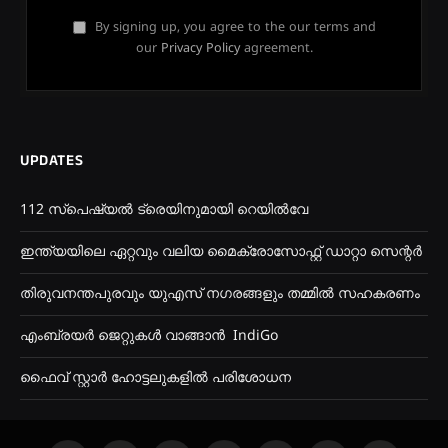
By signing up, you agree to the our terms and
our
Privacy Policy
agreement.
UPDATES
112 സ്പെഷ്യൽ ട്രെയിനുമായി റെയിൽവേ
ഇന്ത്യയിലെ ഏറ്റവും വലിയ മൈക്രോസോഫ്റ്റ് ഡാറ്റാ സെന്റർ
തിരുവനന്തപുരവും യുഎസ് നഗരങ്ങളും തമ്മിൽ സഹകരണം
എംബ്രയർ ജെറ്റുകൾ വാങ്ങാൻ IndiGo
ഫൈവ് സ്റ്റാർ ഹോട്ടലുകളിൽ ‌പരിശോധന