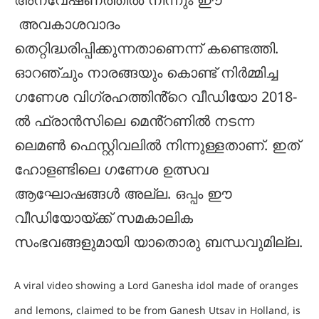
അന്വേഷണത്തിൽ നിന്നും ഈ
അവകാശവാദം
തെറ്റിദ്ധരിപ്പിക്കുന്നതാണെന്ന് കണ്ടെത്തി.
ഓറഞ്ചും നാരങ്ങയും കൊണ്ട് നിർമ്മിച്ച
ഗണേശ വിഗ്രഹത്തിൻ്റെ വീഡിയോ 2018-
ൽ ഫ്രാൻസിലെ മെൻ്റണിൽ നടന്ന
ലെമൺ ഫെസ്റ്റിവലിൽ നിന്നുള്ളതാണ്. ഇത്
ഹോളണ്ടിലെ ഗണേശ ഉത്സവ
ആഘോഷങ്ങൾ അല്ല. ഒപ്പം ഈ
വീഡിയോയ്ക്ക് സമകാലിക
സംഭവങ്ങളുമായി യാതൊരു ബന്ധവുമില്ല.
A viral video showing a Lord Ganesha idol made of oranges
and lemons, claimed to be from Ganesh Utsav in Holland, is