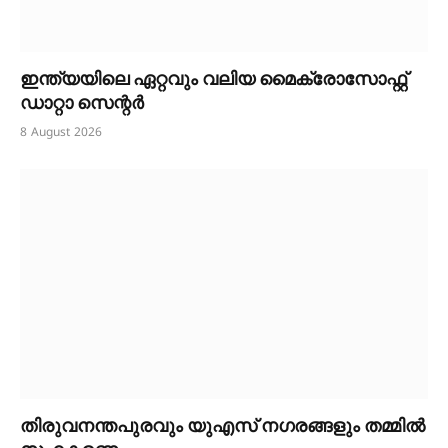
ഇന്ത്യയിലെ ഏറ്റവും വലിയ മൈക്രോസോഫ്റ്റ്
ഡാറ്റാ സെന്റർ
8 August 2026
തിരുവനന്തപുരവും യുഎസ് നഗരങ്ങളും തമ്മിൽ