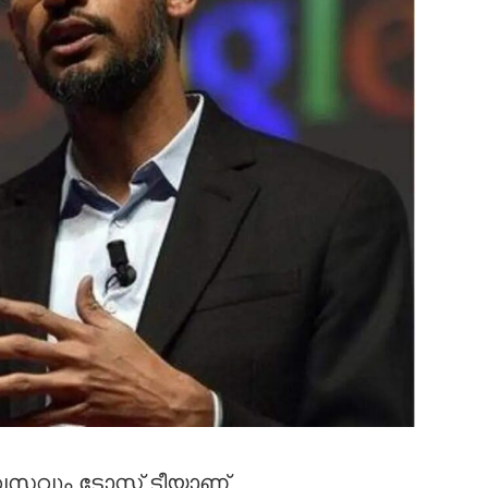
ും ടോസ്റ്റ് ടീയാണ്