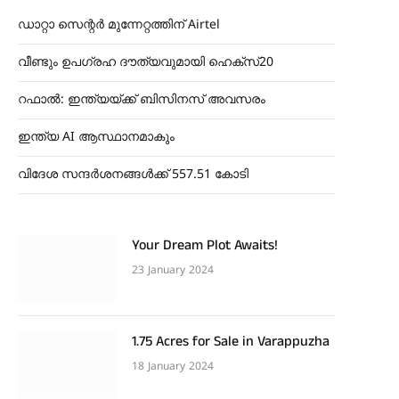
ഡാറ്റാ സെന്റർ മുന്നേറ്റത്തിന് Airtel
വീണ്ടും ഉപഗ്രഹ ദൗത്യവുമായി ഹെക്സ്20
റഫാൽ: ഇന്ത്യയ്ക്ക് ബിസിനസ് അവസരം
ഇന്ത്യ AI ആസ്ഥാനമാകും
വിദേശ സന്ദർശനങ്ങൾക്ക് 557.51 കോടി
Your Dream Plot Awaits!
23 January 2024
1.75 Acres for Sale in Varappuzha
18 January 2024