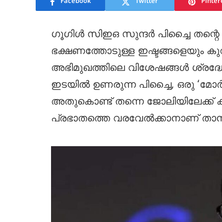
Facebook
Twitter
Pinter
ഗൂഗിൾ സിഇഒ സുന്ദർ പിച്ചൈ തന്റെ
ഭക്ഷണത്തോടുള്ള ഇഷ്ടങ്ങളെയും കുറ
അഭിമുഖത്തിലെ വിശേഷങ്ങൾ ശ്രദ്ധേ
ഇടയിൽ ഉണരുന്ന പിച്ചൈ, ഒരു ‘മോർ
അതുകൊണ്ട് തന്നെ ജോലിയിലേക്ക് ക
പ്രഭാതത്തെ വരവേൽക്കാനാണ് താൻ ഇഷ്