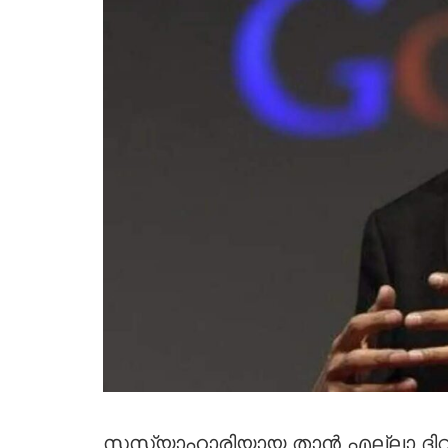
സസ്യാഹാരിയായ താൻ എല്ലാ ദിവസവ