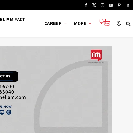
Facebook
X
Instagram
YouTube
Pintere
Li
(Twitter)
ELIAM FACT
CAREER
MORE