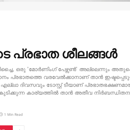
ടെ പ്രഭാത ശീലങ്ങൾ
ച്ചൈ, ഒരു 'മോർണിംഗ് പേഴ്സൺ' അല്ലെന്നും അതുക
ാനം പ്രഭാതത്തെ വരവേൽക്കാനാണ് താൻ ഇഷ്ടപ്പെടുന
്ലാ ദിവസവും ടോസ്റ്റ് ടീയാണ് പ്രഭാതഭക്ഷണമായി 
 കുടിക്കുന്ന കാര്യത്തിൽ താൻ അതീവ നിർബന്ധിതന
1 Min Read