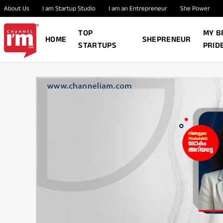
About Us
I am Startup Studio
I am an Entrepreneur
She Power
TOP
MY B
HOME
SHEPRENEUR
STARTUPS
PRID