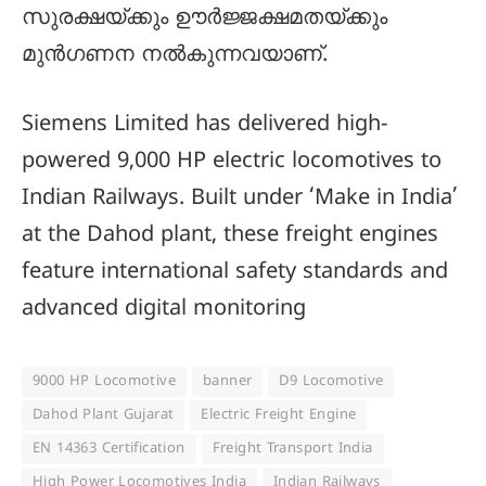
സുരക്ഷയ്ക്കും ഊർജ്ജക്ഷമതയ്ക്കും
മുൻഗണന നൽകുന്നവയാണ്.
Siemens Limited has delivered high-
powered 9,000 HP electric locomotives to
Indian Railways. Built under ‘Make in India’
at the Dahod plant, these freight engines
feature international safety standards and
advanced digital monitoring
9000 HP Locomotive
banner
D9 Locomotive
Dahod Plant Gujarat
Electric Freight Engine
EN 14363 Certification
Freight Transport India
High Power Locomotives India
Indian Railways