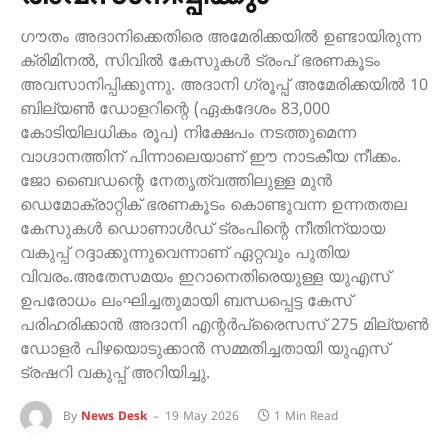
ഗൗതം അദാനിക്കെതിരെ അമേരിക്കയിൽ ഉണ്ടായിരുന്ന
ക്രിമിനൽ, സിവിൽ കേസുകൾ ട്രംപ് ഭരണകൂടം
അവസാനിപ്പിക്കുന്നു. അദാനി ഗ്രൂപ്പ് അമേരിക്കയിൽ 10
ബില്യൺ ഡോളറിന്റെ (ഏകദേശം 83,000
കോടിയിലധികം രൂപ) നിക്ഷേപം നടത്തുമെന്ന
വാഗ്ദാനത്തിന് പിന്നാലെയാണ് ഈ നാടകീയ നീക്കം.
ജോ ബൈഡന്റെ നേതൃത്വത്തിലുള്ള മുൻ
ഡെമോക്രാറ്റിക് ഭരണകൂടം കൊണ്ടുവന്ന ഉന്നതതല
കേസുകൾ ഡൊണാൾഡ് ട്രംപിന്റെ നീതിന്യായ
വകുപ്പ് റദ്ദാക്കുന്നുവെന്നാണ് ഏറ്റവും പുതിയ
വിവരം.അതേസമയം ഇറാനെതിരെയുള്ള യുഎസ്
ഉപരോധം ലംഘിച്ചതുമായി ബന്ധപ്പെട്ട കേസ്
പരിഹരിക്കാൻ അദാനി എന്റർപ്രൈസസ് 275 മില്യൺ
ഡോളർ പിഴയൊടുക്കാൻ സമ്മതിച്ചതായി യുഎസ്
ട്രഷറി വകുപ്പ് അറിയിച്ചു.
By
News Desk
19 May 2026
1 Min Read