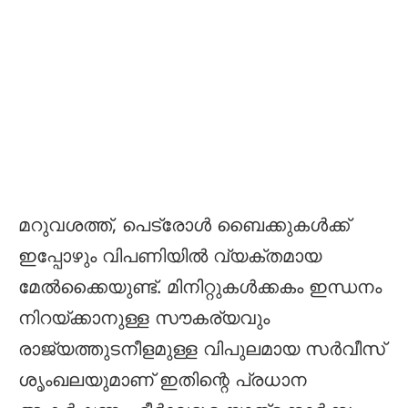
മറുവശത്ത്, പെട്രോൾ ബൈക്കുകൾക്ക്
ഇപ്പോഴും വിപണിയിൽ വ്യക്തമായ
മേൽക്കൈയുണ്ട്. മിനിറ്റുകൾക്കകം ഇന്ധനം
നിറയ്ക്കാനുള്ള സൗകര്യവും
രാജ്യത്തുടനീളമുള്ള വിപുലമായ സർവീസ്
ശൃംഖലയുമാണ് ഇതിന്റെ പ്രധാന