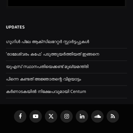
UPDATES
ഗൂഗിൾ പ്ലേ ആക്സിലറേറ്റർ സ്റ്റാർട്ടപ്പുകൾ
‘രാമേശ്വരം കഫേ’ പടുത്തുയർത്തിയത് ഇങ്ങനെ
യുഎസ് സ്ഥാനപതിയെക്കണ്ട് മുഖ്യമന്ത്രി
പിന്നെ കണ്ടത് അജ്ഞാതന്റെ വിളയാട്ടം
കർണാടകയിൽ നിക്ഷേപവുമായി Centum
Facebook
YouTube
X
Instagram
LinkedIn
SoundCloud
RSS
(Twitter)