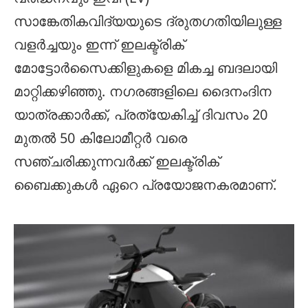
സാങ്കേതികവിദ്യയുടെ ദ്രുതഗതിയിലുള്ള
വളർച്ചയും ഇന്ന് ഇലക്ട്രിക്
മോട്ടോർസൈക്കിളുകളെ മികച്ച ബദലായി
മാറ്റിക്കഴിഞ്ഞു. നഗരങ്ങളിലെ ദൈനംദിന
യാത്രക്കാർക്ക്, പ്രത്യേകിച്ച് ദിവസം 20
മുതൽ 50 കിലോമീറ്റർ വരെ
സഞ്ചരിക്കുന്നവർക്ക് ഇലക്ട്രിക്
ബൈക്കുകൾ ഏറെ പ്രയോജനകരമാണ്.