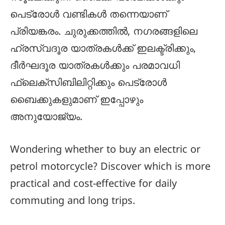
പെട്രോൾ വണ്ടികൾ തന്നെയാണ്
പ്രിയങ്കരം. ചുരുക്കത്തിൽ, നഗരങ്ങളിലെ
ഹ്രസ്വദൂര യാത്രകൾക്ക് ഇലക്ട്രിക്കും,
ദീർഘദൂര യാത്രകൾക്കും പരമാവധി
ഫ്ലെക്സിബിലിറ്റിക്കും പെട്രോൾ
ബൈക്കുകളുമാണ് ഇപ്പോഴും
അനുയോജ്യം.
Wondering whether to buy an electric or
petrol motorcycle? Discover which is more
practical and cost-effective for daily
commuting and long trips.