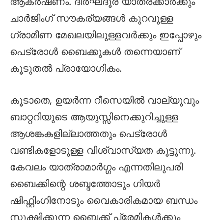
ആകർഷണം. ദീർഘദൂര യാത്രക്കാർക്കും
ചാർജിംഗ് സൗകര്യങ്ങൾ കുറവുള്ള
ഗ്രാമീണ മേഖലയിലുള്ളവർക്കും ഇപ്പോഴും
പെട്രോൾ ബൈക്കുകൾ തന്നെയാണ്
കൂടുതൽ പ്രായോഗികം.
കൂടാതെ, ഉയർന്ന റീസെയിൽ വാല്യുവും
ബാറ്ററിയുടെ ആയുസ്സിനെക്കുറിച്ചുള്ള
ആശങ്കകളില്ലാത്തതും പെട്രോൾ
വണ്ടികളോടുള്ള വിശ്വാസ്യത കൂട്ടുന്നു.
കേവലം യാത്രാമാർഗ്ഗം എന്നതിലുപരി
ബൈക്കിന്റെ ശബ്ദത്തോടും ഗിയർ
ഷിഫ്റ്റിംഗിനോടും വൈകാരികമായ ബന്ധം
സൂക്ഷിക്കുന്ന ബൈക്ക് പ്രേമികൾക്കും