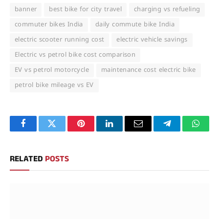
banner
best bike for city travel
charging vs refueling
commuter bikes India
daily commute bike India
electric scooter running cost
electric vehicle savings
Electric vs petrol bike cost comparison
EV vs petrol motorcycle
maintenance cost electric bike
petrol bike mileage vs EV
Facebook
Twitter
Pinterest
LinkedIn
Email
Telegram
Whats
RELATED
POSTS