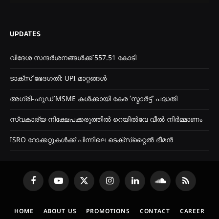
UPDATES
വിദേശ സന്ദർശനങ്ങൾക്ക് 557.51 കോടി
ടാക്സ് ഭേദഗതി: UPI മാറ്റങ്ങൾ
അഗ്രി-ഫുഡ് MSME കൾക്കായി കേര ‘സ്മാര്‍ട്ട്’ പദ്ധതി
സ്വകാര്യ നിക്ഷേപക്കരുത്തിൽ റെയിൽവേ വീൽ നിർമ്മാണം
ISRO റോക്കറ്റുകൾക്ക് പിന്നിലെ ടെക്‌സ്‌റ്റൈൽ ഭീമൻ
Facebook
YouTube
X
Instagram
LinkedIn
SoundCloud
RSS
(Twitter)
HOME
ABOUT US
PROMOTIONS
CONTACT
CAREER