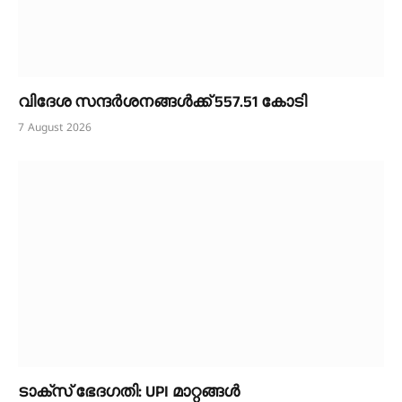
വിദേശ സന്ദർശനങ്ങൾക്ക് 557.51 കോടി
7 August 2026
ടാക്സ് ഭേദഗതി: UPI മാറ്റങ്ങൾ