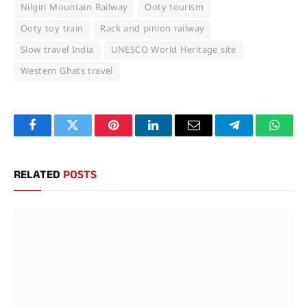
Nilgiri Mountain Railway
Ooty tourism
Ooty toy train
Rack and pinion railway
Slow travel India
UNESCO World Heritage site
Western Ghats travel
Facebook
Twitter
Pinterest
LinkedIn
Email
Telegram
Whats
RELATED
POSTS