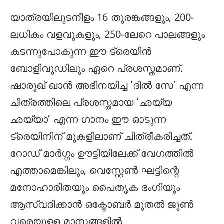
യാത്രയിലുടനീളം 16 തുരങ്കങ്ങളും, 200-
ലധികം വളവുകളും, 250-ലേറെ പാലങ്ങളും
കടന്നുപോകുന്ന ഈ ട്രെയിൻ
ബോളിവുഡിലും ഏറെ പ്രശസ്തമാണ്.
ഷാരൂഖ് ഖാൻ അഭിനയിച്ച ‘ദിൽ സേ’ എന്ന
ചിത്രത്തിലെ പ്രശസ്തമായ ‘ഛയ്യ
ഛയ്യാ’ എന്ന ഗാനം ഈ ഓടുന്ന
ട്രെയിനിന് മുകളിലാണ് ചിത്രീകരിച്ചത്.
റോഡ് മാർഗ്ഗം ഊട്ടിയിലേക്ക് വേഗത്തിൽ
എത്താമെങ്കിലും, വെസ്റ്റേൺ ഘട്ടിന്റെ
മനോഹാരിതയും പൈതൃക ഭംഗിയും
ആസ്വദിക്കാൻ ഒക്ടോബർ മുതൽ ജൂൺ
വരെയുള്ള മാസങ്ങളിൽ