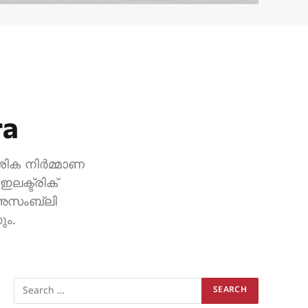
ra
േശിക നിർമ്മാണ
ലക്ട്രിക്
് അസംബ്ലി
ും.