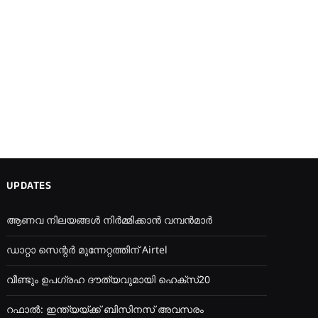
UPDATES
ആണവ നിലയങ്ങൾ നിർമ്മിക്കാൻ വമ്പൻമാർ
ഡാറ്റാ സെന്റർ മുന്നേറ്റത്തിന് Airtel
വീണ്ടും ഉപഗ്രഹ ദൗത്യവുമായി ഹെക്സ്20
റഫാൽ: ഇന്ത്യയ്ക്ക് ബിസിനസ് അവസരം