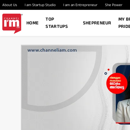
About Us
I am Startup Studio
I am an Entrepreneur
She Power
TOP
MY B
HOME
SHEPRENEUR
STARTUPS
PRID