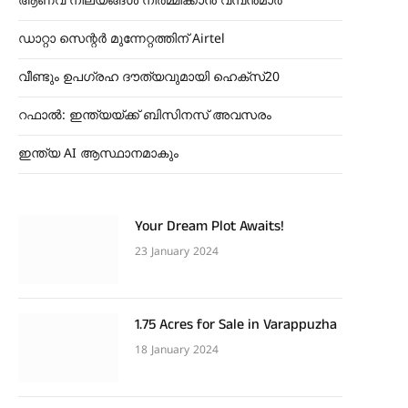
ആണവ നിലയങ്ങൾ നിർമ്മിക്കാൻ വമ്പൻമാർ
ഡാറ്റാ സെന്റർ മുന്നേറ്റത്തിന് Airtel
വീണ്ടും ഉപഗ്രഹ ദൗത്യവുമായി ഹെക്സ്20
റഫാൽ: ഇന്ത്യയ്ക്ക് ബിസിനസ് അവസരം
ഇന്ത്യ AI ആസ്ഥാനമാകും
Your Dream Plot Awaits!
23 January 2024
1.75 Acres for Sale in Varappuzha
18 January 2024