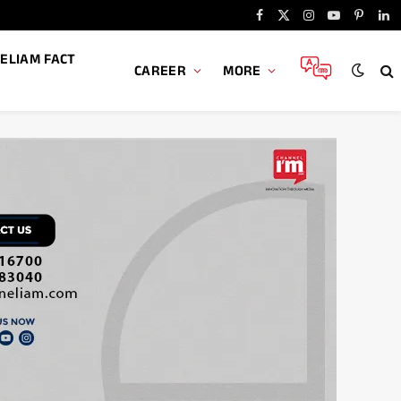
Facebook
X
Instagram
YouTube
Pintere
Li
(Twitter)
ELIAM FACT
CAREER
MORE