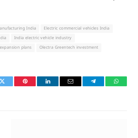
manufacturing India
Electric commercial vehicles India
ndia
India electric vehicle industry
 expansion plans
Olectra Greentech investment
k
Twitter
Pinterest
LinkedIn
Email
Telegram
WhatsAp