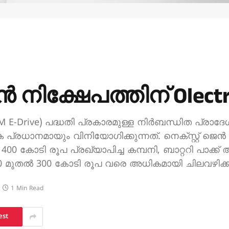
നിക്ഷേപത്തിന് Olect
PM E-Drive) പദ്ധതി പ്രകാരമുള്ള നിർബന്ധിത പ്രാദ
രധാനമായും വിനിയോഗിക്കുന്നത്. നെക്സ്റ്റ് ജെൻ ഇ
0 കോടി രൂപ പ്രഖ്യാപിച്ച കമ്പനി, ബാറ്ററി പാക്ക
 200 മുതൽ 300 കോടി രൂപ വരെ അധികമായി ചിലവഴിക്ക
1 Min Read
est