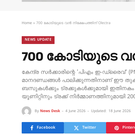
Home
»
700 കോടിയുടെ വൻ നിക്ഷേപത്തിന് Olectra
NEWS UPDATE
700 കോടിയുടെ വൻ 
കേന്ദ്ര സർക്കാരിന്റെ 'പിഎം ഇ-ഡ്രൈവ്' (
മാനദണ്ഡങ്ങൾ പാലിക്കുന്നതിനാണ് ഈ തുക പ്
ബസുകൾക്കും ട്രക്കുകൾക്കുമായി ഇതിനകം 40
യൂണിറ്റിനും ട്രക്ക് നിർമ്മാണത്തിനുമായി
By
News Desk
4 June 2026
Updated:
18 June 2026
Facebook
Twitter
Pinter