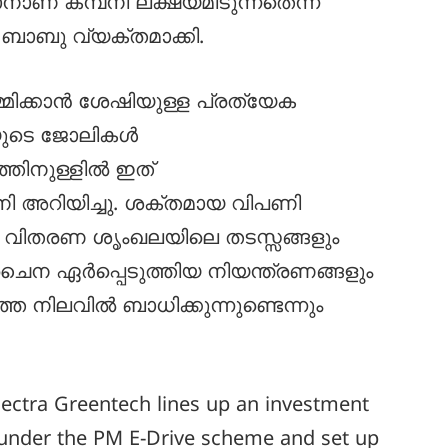
ാണ് കമ്പനി ലക്ഷ്യമിടുന്നതെന്ന്
 ബാബു വ്യക്തമാക്കി.
്മിക്കാൻ ശേഷിയുള്ള പ്രത്യേക
ടറിയുടെ ജോലികൾ
്തിനുള്ളിൽ ഇത്
നി അറിയിച്ചു. ശക്തമായ വിപണി
വിതരണ ശൃംഖലയിലെ തടസ്സങ്ങളും
ൽ ചൈന ഏർപ്പെടുത്തിയ നിയന്ത്രണങ്ങളും
െ നിലവിൽ ബാധിക്കുന്നുണ്ടെന്നും
lectra Greentech lines up an investment
n under the PM E-Drive scheme and set up