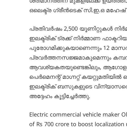
ശതമാനത്തിന് മുകളിലേക്ക് ഉയർത്താന
ഒലെക്ട്ര ഗ്രീൻടെക് സി.ഇ.ഒ മഹേഷ്
പ്രതിവർഷം 2,500 യൂണിറ്റുകൾ നിർമ
ഇലക്ട്രിക് ട്രക്ക് നിർമ്മാണ ഫാക്
പുരോഗമിക്കുകയാണെന്നും 12 മാസത
പ്രവർത്തനസജ്ജമാകുമെന്നും കമ്പ
ആവശ്യകതയുണ്ടെങ്കിലും, ആഗോള 
പെർമെനന്റ് മാഗ്നറ്റ് കയറ്റുമതിയി
ഇലക്ട്രിക് ബസുകളുടെ വിന്യാസത്ത
അദ്ദേഹം കൂട്ടിച്ചേർത്തു.
Electric commercial vehicle maker O
of Rs 700 crore to boost localizatio