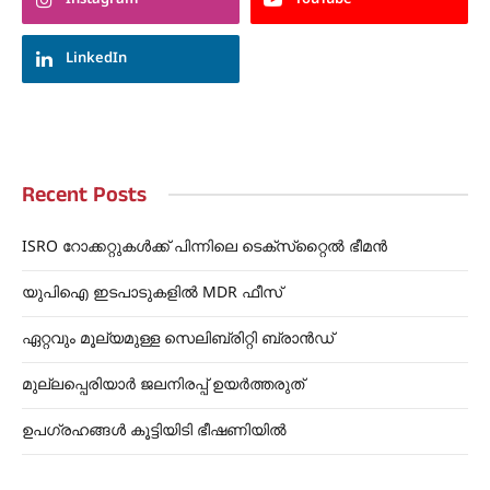
LinkedIn
Recent Posts
ISRO റോക്കറ്റുകൾക്ക് പിന്നിലെ ടെക്‌സ്‌റ്റൈൽ ഭീമൻ
യുപിഐ ഇടപാടുകളിൽ MDR ഫീസ്
ഏറ്റവും മൂല്യമുള്ള സെലിബ്രിറ്റി ബ്രാൻഡ്
മുല്ലപ്പെരിയാർ ജലനിരപ്പ് ഉയർത്തരുത്
ഉപഗ്രഹങ്ങൾ കൂട്ടിയിടി ഭീഷണിയിൽ