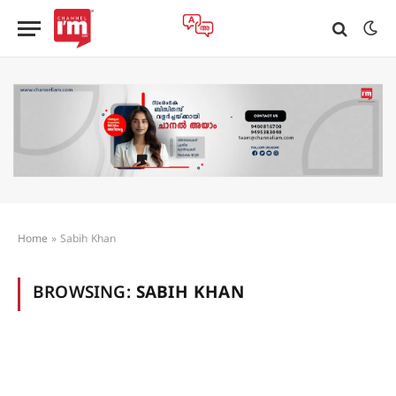
Home
»
Sabih Khan
BROWSING:
SABIH KHAN