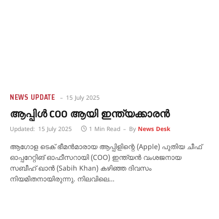
NEWS UPDATE
15 July 2025
ആപ്പിൾ COO ആയി ഇന്ത്യക്കാരൻ
Updated:
15 July 2025
1 Min Read
By
News Desk
ആഗോള ടെക് ഭീമൻമാരായ ആപ്പിളിന്റെ (Apple) പുതിയ ചീഫ്
ഓപ്പറേറ്റിങ് ഓഫീസറായി (COO) ഇന്ത്യൻ വംശജനായ
സബീഹ് ഖാൻ (Sabih Khan) കഴിഞ്ഞ ദിവസം
നിയമിതനായിരുന്നു. നിലവിലെ…