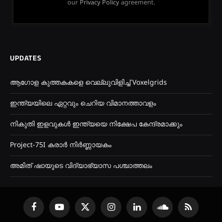
our
Privacy Policy
agreement.
UPDATES
ആഗോള കുത്തകകളെ വെല്ലുവിളിച്ച് Voxelgrids
ഇന്ത്യയിലെ ഏറ്റവും ചെറിയ വിമാനത്താവളം
നികുതി ഇളവുകൾ ഇന്ത്യയെ നിക്ഷേപ കേന്ദ്രമാക്കും
Project-75I കരാർ നിർണ്ണായകം
അമിത് ഷായുടെ വിദ്യാഭ്യാസ പശ്ചാത്തലം
Facebook
YouTube
X
Instagram
LinkedIn
SoundCloud
RSS
(Twitter)