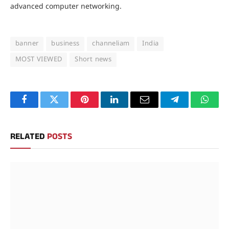
advanced computer networking.
banner
business
channeliam
India
MOST VIEWED
Short news
Facebook
Twitter
Pinterest
LinkedIn
Email
Telegram
Whats
RELATED
POSTS