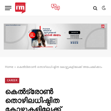
Home
»
കെൽട്രോൺ തൊഴിലധിഷ്ഠിത കോഴ്സുകളിലേക്ക് അപേക്ഷിക്കാം
CAREER
കെൽട്രോൺ
തൊഴിലധിഷ്ഠിത
കോഴ്സുകളിലേക്ക്