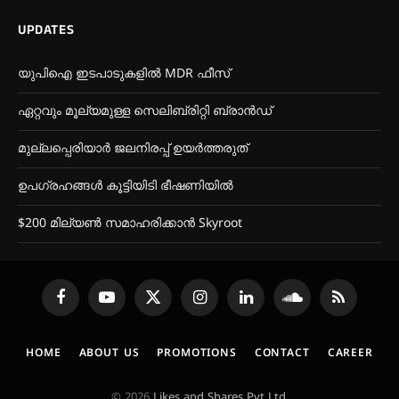
UPDATES
യുപിഐ ഇടപാടുകളിൽ MDR ഫീസ്
ഏറ്റവും മൂല്യമുള്ള സെലിബ്രിറ്റി ബ്രാൻഡ്
മുല്ലപ്പെരിയാർ ജലനിരപ്പ് ഉയർത്തരുത്
ഉപഗ്രഹങ്ങൾ കൂട്ടിയിടി ഭീഷണിയിൽ
$200 മില്യൺ സമാഹരിക്കാൻ Skyroot
Facebook
YouTube
X
Instagram
LinkedIn
SoundCloud
RSS
(Twitter)
HOME
ABOUT US
PROMOTIONS
CONTACT
CAREER
© 2026
Likes and Shares Pvt Ltd
.