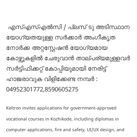
എസ്എസ്എൽസി / പ്ലസ് ടു അടിസ്ഥാന
യോഗ്യതയുള്ള സർക്കാർ അംഗീകൃത
നോർക്ക അറ്റസ്റ്റേഷൻ യോഗ്യമായ
കോഴ്സുകളിൽ ചേരുവാൻ താല്പര്യമുള്ളവർ
സർട്ടിഫിക്കറ്റ് കോപ്പിയുമായി നേരിട്ട്
ഹാജരാവുക വിളിക്കേണ്ട നമ്പർ :
04952301772,8590605275
Keltron invites applications for government-approved
vocational courses in Kozhikode, including diplomas in
computer applications, fire and safety, UI/UX design, and