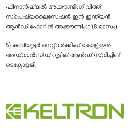
ഫിനാൻഷ്യൽ അക്കൗണ്ടിംഗ് വിത്ത്
സ്പെഷ്യലൈസേഷൻ ഇൻ ഇന്ത്യൻ
ആൻഡ് ഫോറിൻ അക്കൗണ്ടിംഗ് (8 മാസം).
5) കമ്പ്യൂട്ടർ നെറ്റ്‌വർക്കിംഗ് കോഴ്സ് ഇൻ
അഡ്വാൻസ്ഡ് റൂട്ടിങ് ആൻഡ് സ്വിച്ചിങ്
ടെക്നോളജി.