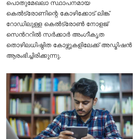
പൊതുമേഖലാ സ്ഥാപനമായ
കെൽട്രോണിന്റെ കോഴിക്കോട് ലിങ്ക്
റോഡിലുള്ള കെൽട്രോൺ നോളജ്
സെൻററിൽ സർക്കാർ അംഗീകൃത
തൊഴിലധിഷ്ഠിത കോഴ്സുകളിലേക്ക് അഡ്മിഷൻ
ആരംഭിച്ചിരിക്കുന്നു.