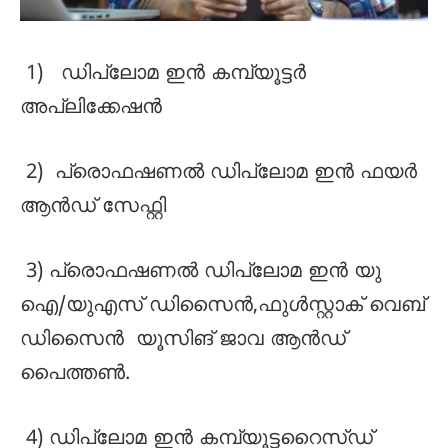
1) ഡിപ്ലോമ ഇൻ കമ്പ്യൂട്ടർ
അപ്ലിക്കേഷൻ
2) പ്രൊഫഷണൽ ഡിപ്ലോമ ഇൻ ഫയർ
ആൻഡ് സേഫ്റ്റി
3) പ്രൊഫഷണൽ ഡിപ്ലോമ ഇൻ യു
ഐ/യുഎസ് ഡിസൈൻ,ഫുൾസ്റ്റാക് വെബ്
ഡിസൈൻ യൂസിങ് ജാവ ആൻഡ്
പൈത്തൺ.
4) ഡിപ്ലോമ ഇൻ കമ്പ്യൂട്ടറൈസ്ഡ്