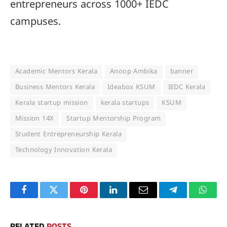
entrepreneurs across 1000+ IEDC
campuses.
Academic Mentors Kerala
Anoop Ambika
banner
Business Mentors Kerala
Ideabox KSUM
IEDC Kerala
Kerala startup mission
kerala startups
KSUM
Mission 14X
Startup Mentorship Program
Student Entrepreneurship Kerala
Technology Innovation Kerala
Facebook
Twitter
Pinterest
LinkedIn
Email
Telegram
Whats
RELATED
POSTS