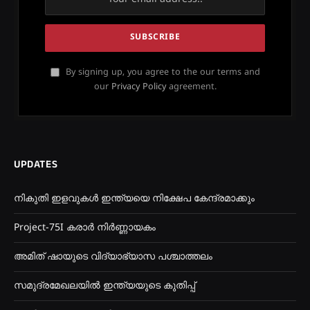
By signing up, you agree to the our terms and
our
Privacy Policy
agreement.
UPDATES
നികുതി ഇളവുകൾ ഇന്ത്യയെ നിക്ഷേപ കേന്ദ്രമാക്കും
Project-75I കരാർ നിർണ്ണായകം
അമിത് ഷായുടെ വിദ്യാഭ്യാസ പശ്ചാത്തലം
സമുദ്രമേഖലയിൽ ഇന്ത്യയുടെ കുതിപ്പ്