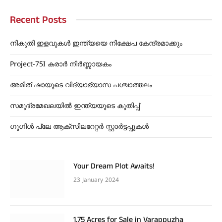
Recent Posts
നികുതി ഇളവുകൾ ഇന്ത്യയെ നിക്ഷേപ കേന്ദ്രമാക്കും
Project-75I കരാർ നിർണ്ണായകം
അമിത് ഷായുടെ വിദ്യാഭ്യാസ പശ്ചാത്തലം
സമുദ്രമേഖലയിൽ ഇന്ത്യയുടെ കുതിപ്പ്
ഗൂഗിൾ പ്ലേ ആക്സിലറേറ്റർ സ്റ്റാർട്ടപ്പുകൾ
Your Dream Plot Awaits!
23 January 2024
1.75 Acres for Sale in Varappuzha