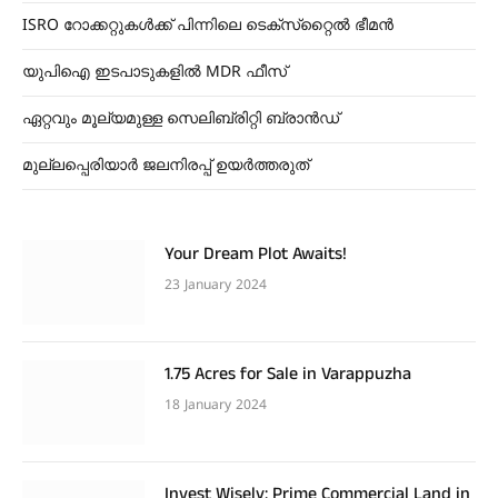
ISRO റോക്കറ്റുകൾക്ക് പിന്നിലെ ടെക്‌സ്‌റ്റൈൽ ഭീമൻ
യുപിഐ ഇടപാടുകളിൽ MDR ഫീസ്
ഏറ്റവും മൂല്യമുള്ള സെലിബ്രിറ്റി ബ്രാൻഡ്
മുല്ലപ്പെരിയാർ ജലനിരപ്പ് ഉയർത്തരുത്
Your Dream Plot Awaits!
23 January 2024
1.75 Acres for Sale in Varappuzha
18 January 2024
Invest Wisely: Prime Commercial Land in