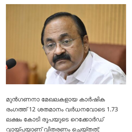
മുൻഗണനാ മേഖലകളായ കാർഷിക
രംഗത്ത് 12 ശതമാനം വർധനവോടെ 1.73
ലക്ഷം കോടി രൂപയുടെ റെക്കോർഡ്
വായ്പയാണ് വിതരണം ചെയ്തത്;