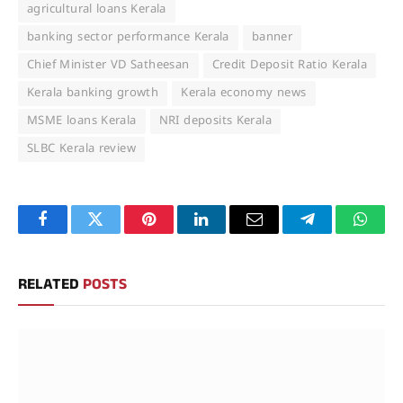
agricultural loans Kerala
banking sector performance Kerala
banner
Chief Minister VD Satheesan
Credit Deposit Ratio Kerala
Kerala banking growth
Kerala economy news
MSME loans Kerala
NRI deposits Kerala
SLBC Kerala review
Facebook
Twitter
Pinterest
LinkedIn
Email
Telegram
Whats
RELATED
POSTS