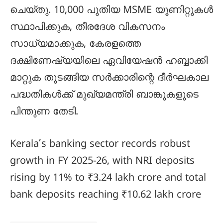
ചെയ്തു. 10,000 പുതിയ MSME യൂണിറ്റുകൾ
സ്ഥാപിക്കുക, തീരദേശ വികസനം
സാധ്യമാക്കുക, കേരളത്തെ
ദക്ഷിണേഷ്യയിലെ ഏവിയേഷൻ ഹബ്ബാക്കി
മാറ്റുക തുടങ്ങിയ സർക്കാരിന്റെ ദീർഘകാല
പദ്ധതികൾക്ക് മുഖ്യമന്ത്രി ബാങ്കുകളുടെ
പിന്തുണ തേടി.
Kerala’s banking sector records robust
growth in FY 2025-26, with NRI deposits
rising by 11% to ₹3.24 lakh crore and total
bank deposits reaching ₹10.62 lakh crore