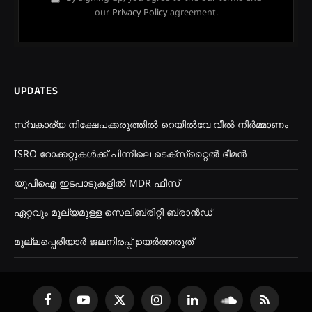
our
Privacy Policy
agreement.
UPDATES
സ്വകാര്യ നിക്ഷേപക്കരുത്തിൽ റെയിൽവേ വീൽ നിർമ്മാണം
ISRO റോക്കറ്റുകൾക്ക് പിന്നിലെ ടെക്‌സ്‌റ്റൈൽ ഭീമൻ
യുപിഐ ഇടപാടുകളിൽ MDR ഫീസ്
ഏറ്റവും മൂല്യമുള്ള സെലിബ്രിറ്റി ബ്രാൻഡ്
മുല്ലപ്പെരിയാർ ജലനിരപ്പ് ഉയർത്തരുത്
Facebook
YouTube
X
Instagram
LinkedIn
SoundCloud
RSS