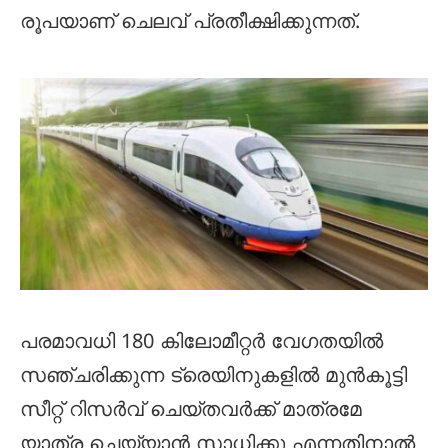
രൂപയാണ് ചെലവ് പ്രതീക്ഷിക്കുന്നത്.
പരമാവധി 180 കിലോമീറ്റർ വേഗതയിൽ
സഞ്ചരിക്കുന്ന ട്രെയിനുകളിൽ മുൻകൂട്ടി
സീറ്റ് റിസർവ് ചെയ്തവർക്ക് മാത്രമേ
യാത്ര ചെയ്യാൻ സാധിക്കൂ എന്നതിനാൽ