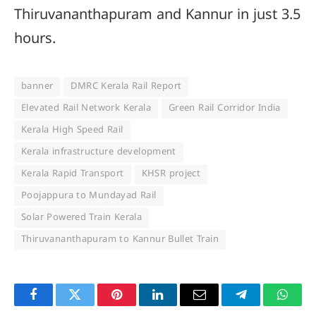
Thiruvananthapuram and Kannur in just 3.5
hours.
banner
DMRC Kerala Rail Report
Elevated Rail Network Kerala
Green Rail Corridor India
Kerala High Speed Rail
Kerala infrastructure development
Kerala Rapid Transport
KHSR project
Poojappura to Mundayad Rail
Solar Powered Train Kerala
Thiruvananthapuram to Kannur Bullet Train
Facebook
Twitter
Pinterest
LinkedIn
Email
Telegram
Whats