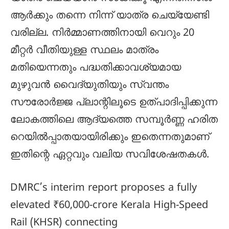
ആർക്കും തന്നെ നിന്ന് യാത്ര ചെയ്യേണ്ടി
വരില്ല. നിർമ്മാണത്തിനായി വെറും 20
മീറ്റർ വീതിയുള്ള സ്ഥലം മാത്രം
മതിയെന്നതും പദ്ധതിക്കാവശ്യമായ
മുഴുവൻ വൈദ്യുതിയും സ്വന്തം
സൗരോർജ്ജ പ്ലാന്റിലൂടെ ഉത്പാദിപ്പിക്കുന്ന
ലോകത്തിലെ ആദ്യത്തെ സമ്പൂർണ്ണ ഹരിത
റെയിൽപ്പാതയായിരിക്കും ഇതെന്നതുമാണ്
ഇതിന്റെ ഏറ്റവും വലിയ സവിശേഷതകൾ.
DMRC’s interim report proposes a fully
elevated ₹60,000-crore Kerala High-Speed
Rail (KHSR) connecting