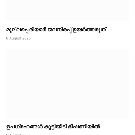
മുല്ലപ്പെരിയാർ ജലനിരപ്പ് ഉയർത്തരുത്
6 August 2026
ഉപഗ്രഹങ്ങൾ കൂട്ടിയിടി ഭീഷണിയിൽ