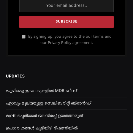
By signing up, you agree to the our terms and
our
Privacy Policy
agreement.
UPDATES
യുപിഐ ഇടപാടുകളിൽ MDR ഫീസ്
ഏറ്റവും മൂല്യമുള്ള സെലിബ്രിറ്റി ബ്രാൻഡ്
മുല്ലപ്പെരിയാർ ജലനിരപ്പ് ഉയർത്തരുത്
ഉപഗ്രഹങ്ങൾ കൂട്ടിയിടി ഭീഷണിയിൽ