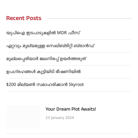
Recent Posts
യുപിഐ ഇടപാടുകളിൽ MDR ഫീസ്
ഏറ്റവും മൂല്യമുള്ള സെലിബ്രിറ്റി ബ്രാൻഡ്
മുല്ലപ്പെരിയാർ ജലനിരപ്പ് ഉയർത്തരുത്
ഉപഗ്രഹങ്ങൾ കൂട്ടിയിടി ഭീഷണിയിൽ
$200 മില്യൺ സമാഹരിക്കാൻ Skyroot
Your Dream Plot Awaits!
23 January 2024