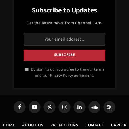
Subscribe to Updates
Get the latest news from Channel I Am!
By signing up, you agree to the our terms
and our
Privacy Policy
agreement.
Facebook
YouTube
X
Instagram
LinkedIn
SoundCloud
RSS
(Twitter)
HOME
ABOUT US
PROMOTIONS
CONTACT
CAREER