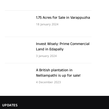
1.75 Acres for Sale in Varappuzha
18 January 2024
Invest Wisely: Prime Commercial
Land in Edapally
3 January 2024
A British plantation in
Nelliampathi is up for sale!
4 December 2023
UPDATES