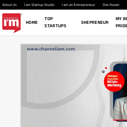
About Us
I am Startup Studio
I am an Entrepreneur
She Power
TOP
MY B
HOME
SHEPRENEUR
STARTUPS
PRID