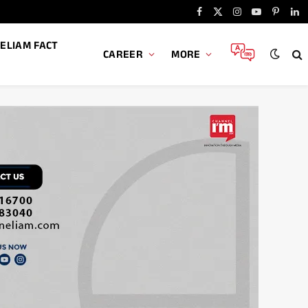
Facebook
X
Instagram
YouTube
Pintere
Li
(Twitter)
ELIAM FACT
CAREER
MORE