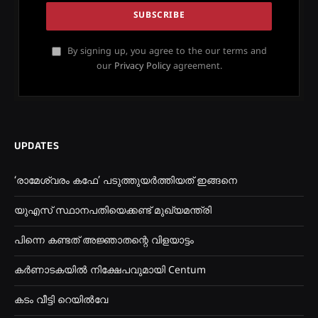
By signing up, you agree to the our terms and
our
Privacy Policy
agreement.
UPDATES
‘രാമേശ്വരം കഫേ’ പടുത്തുയർത്തിയത് ഇങ്ങനെ
യുഎസ് സ്ഥാനപതിയെക്കണ്ട് മുഖ്യമന്ത്രി
പിന്നെ കണ്ടത് അജ്ഞാതന്റെ വിളയാട്ടം
കർണാടകയിൽ നിക്ഷേപവുമായി Centum
കടം വീട്ടി റെയിൽവേ