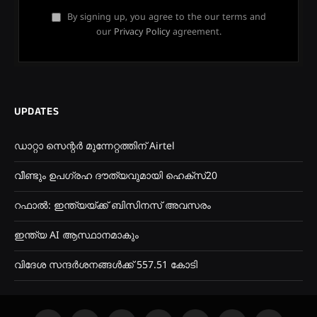
By signing up, you agree to the our terms and
our
Privacy Policy
agreement.
UPDATES
ഡാറ്റാ സെന്റർ മുന്നേറ്റത്തിന് Airtel
വീണ്ടും ഉപഗ്രഹ ദൗത്യവുമായി ഹെക്സ്20
റഫാൽ: ഇന്ത്യയ്ക്ക് ബിസിനസ് അവസരം
ഇന്ത്യ AI ആസ്ഥാനമാകും
വിദേശ സന്ദർശനങ്ങൾക്ക് 557.51 കോടി