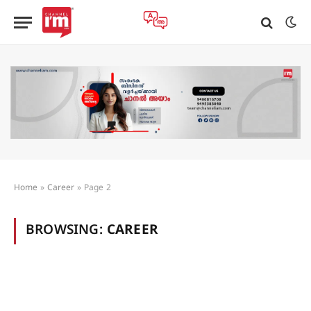
Home
»
Career
»
Page 2
BROWSING:
CAREER