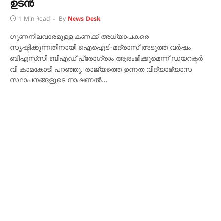
ഉടൻ
1 Min Read
By
News Desk
ഗുണനിലവാരമുള്ള കണക്ക് അധ്യാപകരെ
സൃഷ്ടിക്കുന്നതിനായി ഐഐടി-മദ്രാസ് അടുത്ത വർഷം
ബിഎസ്‌സി ബിഎഡ് പ്രോഗ്രാം ആരംഭിക്കുമെന്ന് ഡയറക്ടർ
വി കാമകോടി പറഞ്ഞു. രാജ്യത്തെ ഉന്നത വിദ്യാഭ്യാസ
സ്ഥാപനങ്ങളുടെ നാഷണൽ…