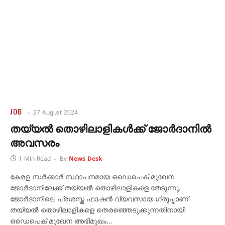
JOB
27 August 2024
തയ്യൽ തൊഴിലാളികൾക്ക് ജോർദാനിൽ
അവസരം
1 Min Read
By
News Desk
കേരള സർക്കാർ സ്ഥാപനമായ ഒഡെപെക് മുഖേന
ജോർദാനിലേക്ക് തയ്യൽ തൊഴിലാളികളെ തേടുന്നു.
ജോർദാനിലെ പ്രശസ്ത ഫാഷൻ വ്യവസായ ഗ്രൂപ്പാണ്
തയ്യൽ തൊഴിലാളികളെ തെരഞ്ഞെടുക്കുന്നതിനായി
ഒഡെപെക് മുഖേന അഭിമുഖം…