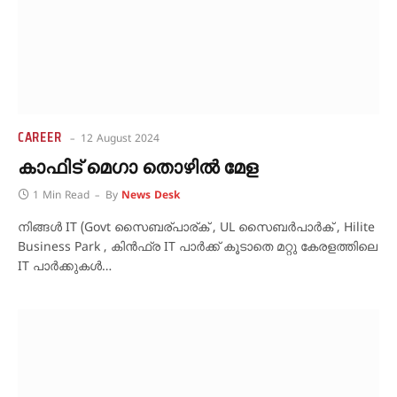
CAREER
12 August 2024
കാഫിട് മെഗാ തൊഴിൽ മേള
1 Min Read
By
News Desk
നിങ്ങൾ IT (Govt സൈബര്പാര്ക് , UL സൈബർപാർക് , Hilite
Business Park , കിൻഫ്ര IT പാർക്ക് കൂടാതെ മറ്റു കേരളത്തിലെ
IT പാർക്കുകൾ…