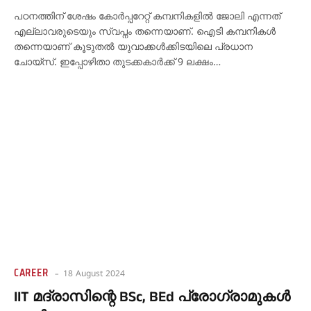
പഠനത്തിന് ശേഷം കോര്‍പ്പറേറ്റ് കമ്പനികളില്‍ ജോലി എന്നത്
എല്ലാവരുടെയും സ്വപ്നം തന്നെയാണ്. ഐടി കമ്പനികൾ
തന്നെയാണ് കൂടുതൽ യുവാക്കൾക്കിടയിലെ പ്രധാന
ചോയ്‌സ്. ഇപ്പോഴിതാ തുടക്കകാര്‍ക്ക് 9 ലക്ഷം…
CAREER
18 August 2024
IIT മദ്രാസിന്റെ BSc, BEd പ്രോഗ്രാമുകൾ