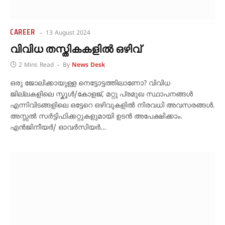
CAREER
13 August 2024
വിവിധ തസ്തികകളിൽ ഒഴിവ്
2 Mins Read
By
News Desk
ഒരു ജോലിക്കായുള്ള നെട്ടോട്ടത്തിലാണോ? വിവിധ
ജില്ലകളിലെ സ്കൂൾ/കോളജ്, മറ്റു പ്രമുഖ സ്ഥാപനങ്ങൾ
എന്നിവിടങ്ങളിലെ ഒട്ടേറെ ഒഴിവുകളിൽ നിരവധി അവസരങ്ങൾ.
അസ്സൽ സർട്ടിഫിക്കറ്റുകളുമായി ഉടൻ അപേക്ഷിക്കാം.
എൻജിനീയർ/ ഓവർസിയർ…