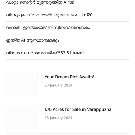
ഡാറ്റാ സെന്റർ മുന്നേറ്റത്തിന് Airtel
വീണ്ടും ഉപഗ്രഹ ദൗത്യവുമായി ഹെക്സ്20
റഫാൽ: ഇന്ത്യയ്ക്ക് ബിസിനസ് അവസരം
ഇന്ത്യ AI ആസ്ഥാനമാകും
വിദേശ സന്ദർശനങ്ങൾക്ക് 557.51 കോടി
Your Dream Plot Awaits!
23 January 2024
1.75 Acres for Sale in Varappuzha
18 January 2024