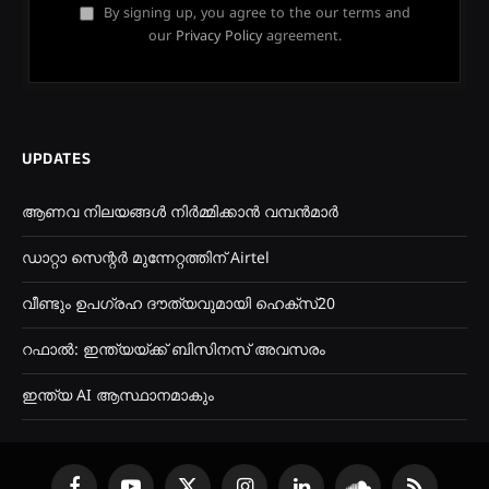
By signing up, you agree to the our terms and
our
Privacy Policy
agreement.
UPDATES
ആണവ നിലയങ്ങൾ നിർമ്മിക്കാൻ വമ്പൻമാർ
ഡാറ്റാ സെന്റർ മുന്നേറ്റത്തിന് Airtel
വീണ്ടും ഉപഗ്രഹ ദൗത്യവുമായി ഹെക്സ്20
റഫാൽ: ഇന്ത്യയ്ക്ക് ബിസിനസ് അവസരം
ഇന്ത്യ AI ആസ്ഥാനമാകും