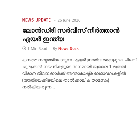
NEWS UPDATE
26 June 2026
ലോൻഡ്രി സർവീസ് നിർത്താൻ
എയർ ഇന്ത്യ
1 Min Read
By
News Desk
കനത്ത നഷ്ടത്തിലോടുന്ന എയർ ഇന്ത്യ തങ്ങളുടെ ചിലവ്
ചുരുക്കൽ നടപടികളുടെ ഭാഗമായി ജൂലൈ 1 മുതൽ
വിമാന ജീവനക്കാർക്ക് അന്താരാഷ്ട്ര ലേഓവറുകളിൽ
(യാത്രയ്ക്കിടയിലെ താൽക്കാലിക താമസം)
നൽകിയിരുന്ന…