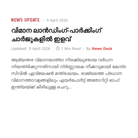
NEWS UPDATE
9 April 2026
വിമാന ലാൻഡിംഗ്-പാർക്കിംഗ്
ചാർജുകളിൽ ഇളവ്
Updated:
9 April 2026
1 Min Read
By
News Desk
ആഭ്യന്തര വിമാനയാത്രാ നിരക്കിലുണ്ടായ വർധന
നിയന്ത്രിക്കുന്നതിനായി നിർണ്ണായക നീക്കവുമായി കേന്ദ്ര
സിവിൽ ഏവിയേഷൻ മന്ത്രാലയം. രാജ്യത്തെ പ്രധാന
വിമാനത്താവളങ്ങളിലും എയർപോർട്ട് അതോറിറ്റി ഓഫ്
ഇന്ത്യയ്ക്ക് കീഴിലുള്ള ചെറു…