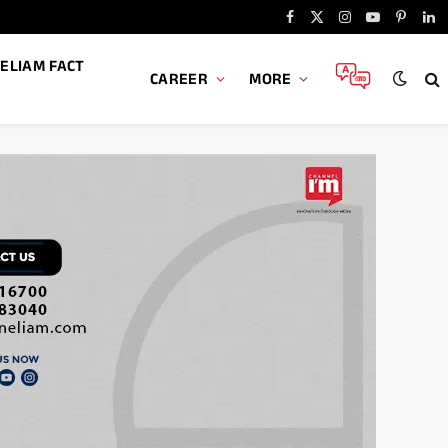
Facebook
X
Instagram
YouTube
Pintere
Li
(Twitter)
ELIAM FACT
CAREER
MORE