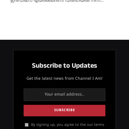
ഇൻഡിഗോ എയർലൈൻസ് ഡൽഹിയിൽ നിന്ന്…
Subscribe to Updates
Get the latest news from Channel I Am!
By signing up, you agree to the our terms