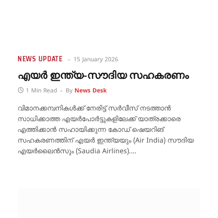
NEWS UPDATE
15 January 2026
എയർ ഇന്ത്യ-സൗദിയ സഹകരണം
1 Min Read
By
News Desk
വിമാനക്കമ്പനികൾക്ക് നേരിട്ട് സർവീസ് നടത്താൻ
സാധിക്കാത്ത എയർപോർട്ടുകളിലേക്ക് യാത്രക്കാരെ
എത്തിക്കാൻ സഹായിക്കുന്ന കോഡ് ഷെയറിങ്
സഹകരണത്തിന് എയർ ഇന്ത്യയും (Air India) സൗദിയ
എയർലൈൻസും (Saudia Airlines).…