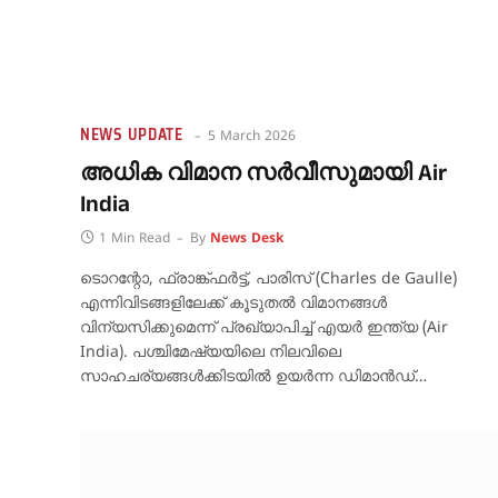
NEWS UPDATE
5 March 2026
അധിക വിമാന സർവീസുമായി Air
India
1 Min Read
By
News Desk
ടൊറന്റോ, ഫ്രാങ്ക്ഫർട്ട്, പാരിസ് (Charles de Gaulle)
എന്നിവിടങ്ങളിലേക്ക് കൂടുതൽ വിമാനങ്ങൾ
വിന്യസിക്കുമെന്ന് പ്രഖ്യാപിച്ച് എയർ ഇന്ത്യ (Air
India). പശ്ചിമേഷ്യയിലെ നിലവിലെ
സാഹചര്യങ്ങൾക്കിടയിൽ ഉയർന്ന ഡിമാൻഡ്…