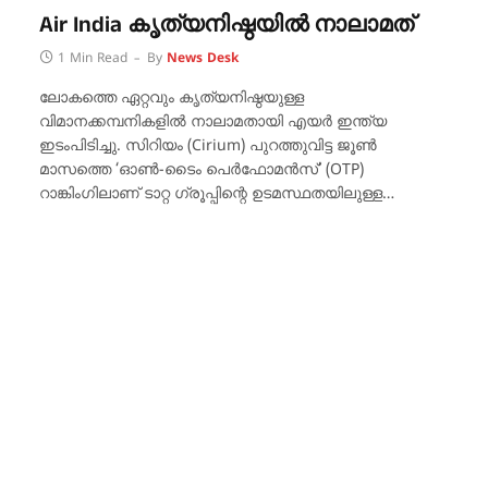
Air India കൃത്യനിഷ്ഠയിൽ നാലാമത്
1 Min Read
By
News Desk
ലോകത്തെ ഏറ്റവും കൃത്യനിഷ്ഠയുള്ള
വിമാനക്കമ്പനികളിൽ നാലാമതായി എയർ ഇന്ത്യ
ഇടംപിടിച്ചു. സിറിയം (Cirium) പുറത്തുവിട്ട ജൂൺ
മാസത്തെ ‘ഓൺ-ടൈം പെർഫോമൻസ്’ (OTP)
റാങ്കിംഗിലാണ് ടാറ്റ ഗ്രൂപ്പിന്റെ ഉടമസ്ഥതയിലുള്ള…