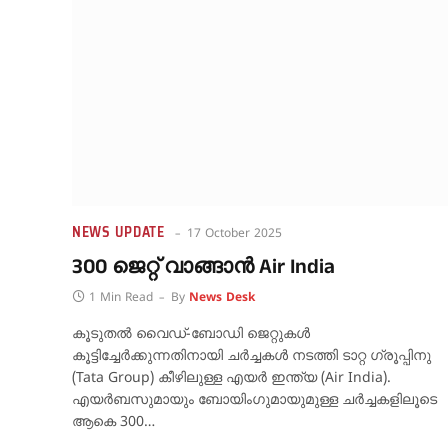
NEWS UPDATE
17 October 2025
300 ജെറ്റ് വാങ്ങാൻ Air India
1 Min Read
By
News Desk
കൂടുതൽ വൈഡ്-ബോഡി ജെറ്റുകൾ
കൂട്ടിച്ചേർക്കുന്നതിനായി ചർച്ചകൾ നടത്തി ടാറ്റ ഗ്രൂപ്പിനു
(Tata Group) കീഴിലുള്ള എയർ ഇന്ത്യ (Air India).
എയർബസുമായും ബോയിംഗുമായുമുള്ള ചർച്ചകളിലൂടെ
ആകെ 300…