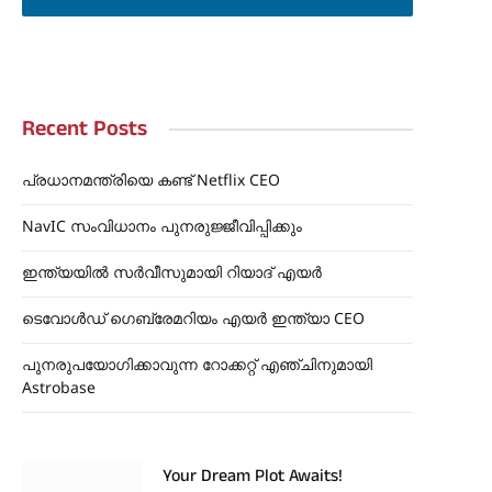
Recent Posts
പ്രധാനമന്ത്രിയെ കണ്ട് Netflix CEO
NavIC സംവിധാനം പുനരുജ്ജീവിപ്പിക്കും
ഇന്ത്യയിൽ സർവീസുമായി റിയാദ് എയർ
ടെവോൾഡ് ഗെബ്രേമറിയം എയർ ഇന്ത്യാ CEO
പുനരുപയോഗിക്കാവുന്ന റോക്കറ്റ് എഞ്ചിനുമായി
Astrobase
Your Dream Plot Awaits!