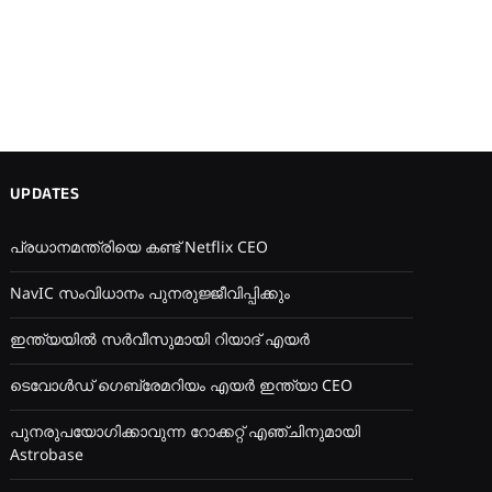
UPDATES
പ്രധാനമന്ത്രിയെ കണ്ട് Netflix CEO
NavIC സംവിധാനം പുനരുജ്ജീവിപ്പിക്കും
ഇന്ത്യയിൽ സർവീസുമായി റിയാദ് എയർ
ടെവോൾഡ് ഗെബ്രേമറിയം എയർ ഇന്ത്യാ CEO
പുനരുപയോഗിക്കാവുന്ന റോക്കറ്റ് എഞ്ചിനുമായി
Astrobase