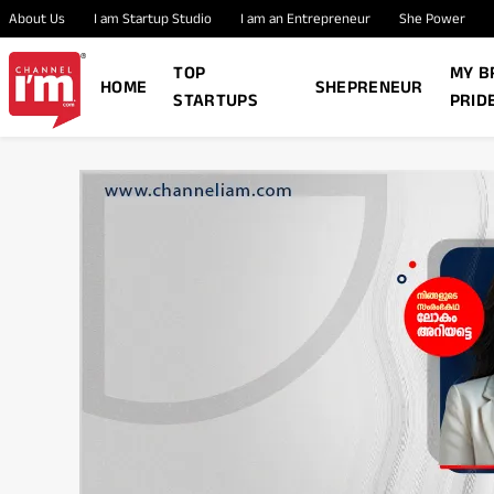
About Us
I am Startup Studio
I am an Entrepreneur
She Power
TOP
MY B
HOME
SHEPRENEUR
STARTUPS
PRID