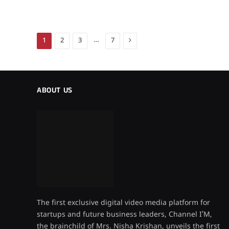
Next
…
1
2
3
7
ABOUT US
The first exclusive digital video media platform for
startups and future business leaders, Channel I’M,
the brainchild of Mrs. Nisha Krishan, unveils the first