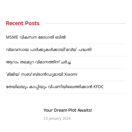
Recent Posts
MSME വികസന ഭേദഗതി ബിൽ
വ്യവസായ പാർക്കുകൾക്കായി’ഭവ്യ’ പദ്ധതി
ആറാം തലമുറ വിമാനത്തിന് ചർച്ച
‘മിജിയ’ സബ്‌ ബ്രാൻഡുമായി Xiaomi
തേയിലയും കാപ്പിയും വിപണിയിലെത്തിക്കാൻ KFDC
Your Dream Plot Awaits!
23 January 2024