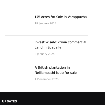
1.75 Acres for Sale in Varappuzha
18 January 2024
Invest Wisely: Prime Commercial
Land in Edapally
3 January 2024
A British plantation in
Nelliampathi is up for sale!
4 December 2023
UPDATES