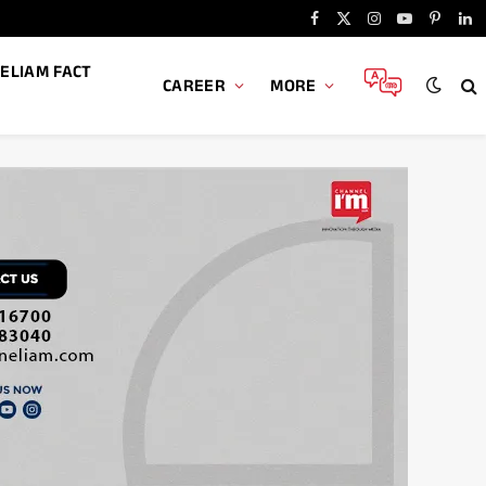
Facebook
X
Instagram
YouTube
Pintere
Li
(Twitter)
ELIAM FACT
CAREER
MORE