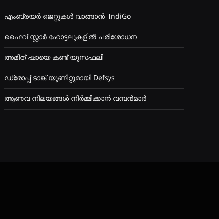
എംബ്രയർ ജെറ്റുകൾ വാങ്ങാൻ IndiGo
ഫൈവ് സ്റ്റാർ ഹോട്ടലുകളിൽ ‌പരിശോധന
അമിത് ഷായെ കണ്ട് ‌യൂസഫലി
ഡ്രോപ്പ് ടാങ്ക് യൂണിറ്റുമായി Defsys
ആണവ നിലയങ്ങൾ നിർമ്മിക്കാൻ വമ്പൻമാർ