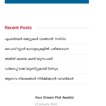
Recent Posts
എംബ്രയർ ജെറ്റുകൾ വാങ്ങാൻ IndiGo
ഫൈവ് സ്റ്റാർ ഹോട്ടലുകളിൽ ‌പരിശോധന
അമിത് ഷായെ കണ്ട് ‌യൂസഫലി
ഡ്രോപ്പ് ടാങ്ക് യൂണിറ്റുമായി Defsys
ആണവ നിലയങ്ങൾ നിർമ്മിക്കാൻ വമ്പൻമാർ
Your Dream Plot Awaits!
23 January 2024