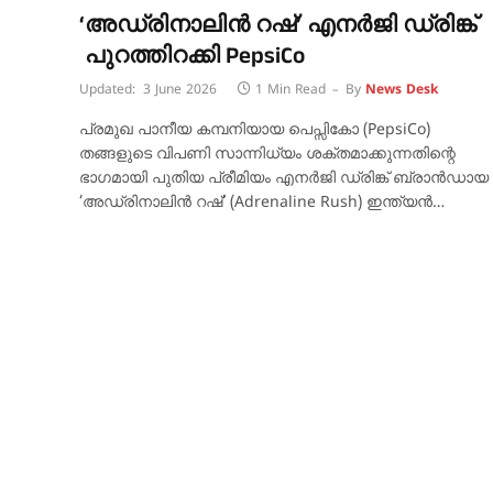
‘അഡ്രിനാലിൻ റഷ്’ എനർജി ഡ്രിങ്ക്
പുറത്തിറക്കി PepsiCo
Updated:
3 June 2026
1 Min Read
By
News Desk
പ്രമുഖ പാനീയ കമ്പനിയായ പെപ്സികോ (PepsiCo)
തങ്ങളുടെ വിപണി സാന്നിധ്യം ശക്തമാക്കുന്നതിന്റെ
ഭാഗമായി പുതിയ പ്രീമിയം എനർജി ഡ്രിങ്ക് ബ്രാൻഡായ
‘അഡ്രിനാലിൻ റഷ്’ (Adrenaline Rush) ഇന്ത്യൻ…