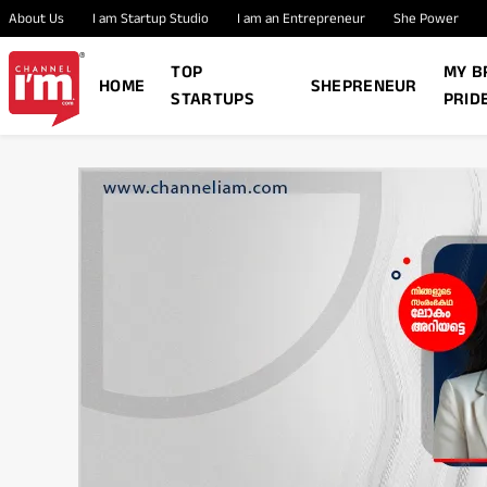
About Us
I am Startup Studio
I am an Entrepreneur
She Power
TOP
MY B
HOME
SHEPRENEUR
STARTUPS
PRID