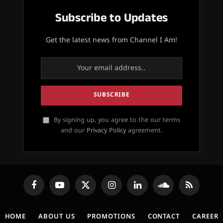
Subscribe to Updates
Get the latest news from Channel I Am!
By signing up, you agree to the our terms
and our
Privacy Policy
agreement.
Facebook
YouTube
X
Instagram
LinkedIn
SoundCloud
RSS
(Twitter)
HOME
ABOUT US
PROMOTIONS
CONTACT
CAREER