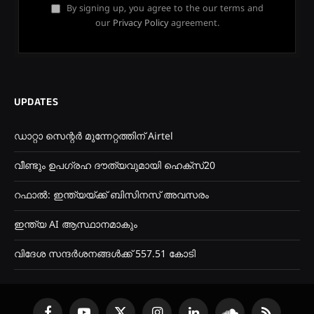
By signing up, you agree to the our terms and
our
Privacy Policy
agreement.
UPDATES
ഡാറ്റാ സെന്റർ മുന്നേറ്റത്തിന് Airtel
വീണ്ടും ഉപഗ്രഹ ദൗത്യവുമായി ഹെക്സ്20
റഫാൽ: ഇന്ത്യയ്ക്ക് ബിസിനസ് അവസരം
ഇന്ത്യ AI ആസ്ഥാനമാകും
വിദേശ സന്ദർശനങ്ങൾക്ക് 557.51 കോടി