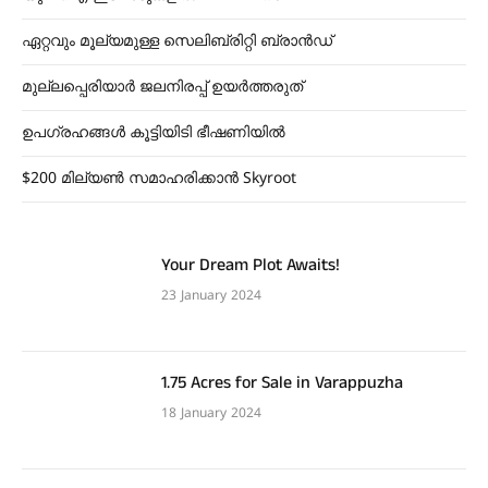
ഏറ്റവും മൂല്യമുള്ള സെലിബ്രിറ്റി ബ്രാൻഡ്
മുല്ലപ്പെരിയാർ ജലനിരപ്പ് ഉയർത്തരുത്
ഉപഗ്രഹങ്ങൾ കൂട്ടിയിടി ഭീഷണിയിൽ
$200 മില്യൺ സമാഹരിക്കാൻ Skyroot
Your Dream Plot Awaits!
23 January 2024
1.75 Acres for Sale in Varappuzha
18 January 2024