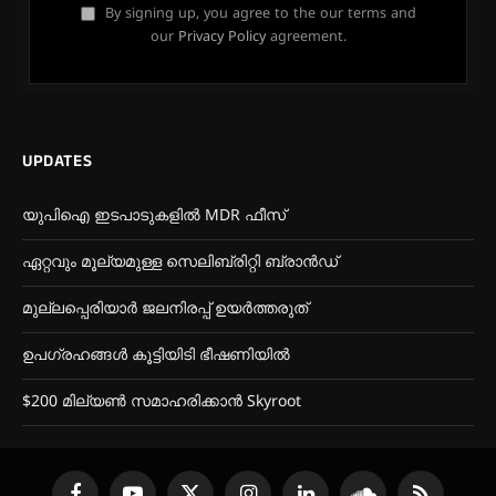
By signing up, you agree to the our terms and
our
Privacy Policy
agreement.
UPDATES
യുപിഐ ഇടപാടുകളിൽ MDR ഫീസ്
ഏറ്റവും മൂല്യമുള്ള സെലിബ്രിറ്റി ബ്രാൻഡ്
മുല്ലപ്പെരിയാർ ജലനിരപ്പ് ഉയർത്തരുത്
ഉപഗ്രഹങ്ങൾ കൂട്ടിയിടി ഭീഷണിയിൽ
$200 മില്യൺ സമാഹരിക്കാൻ Skyroot