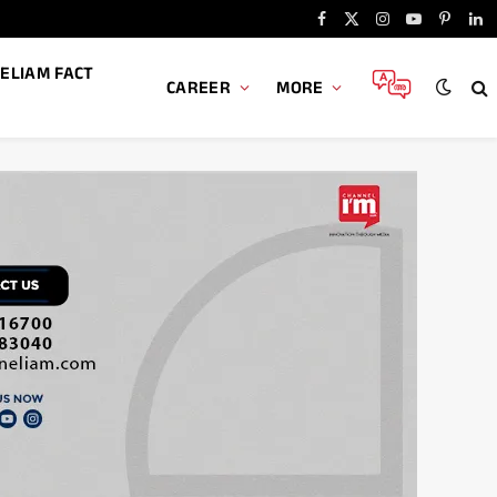
Facebook
X
Instagram
YouTube
Pintere
Li
(Twitter)
ELIAM FACT
CAREER
MORE