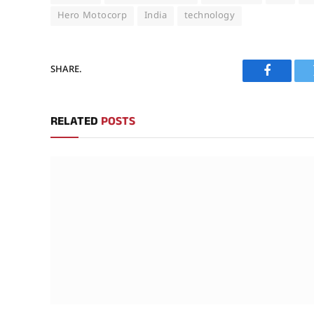
Hero Motocorp
India
technology
SHARE.
Faceboo
RELATED
POSTS