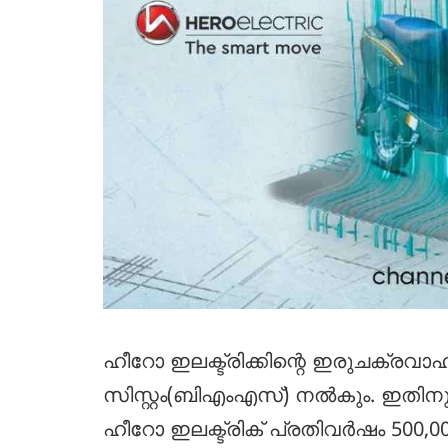
ഹീറോ ഇലക്ട്രിക്കിന്റെ ഇരുചക്രവാഹനങ
സിസ്റ്റം(ബിഎംഎസ്) നൽകും. ഇതിനുള
ഹീറോ ഇലക്ട്രിക് പ്രതിവർഷം 500,