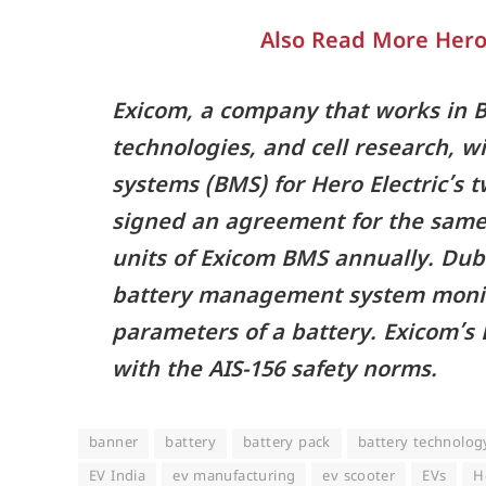
Also Read More Her
Exicom, a company that works in 
technologies, and cell research, 
systems (BMS) for Hero Electric’s
signed an agreement for the same.
units of Exicom BMS annually. Dubb
battery management system monit
parameters of a battery. Exicom’s
with the AIS-156 safety norms.
banner
battery
battery pack
battery technolog
EV India
ev manufacturing
ev scooter
EVs
H