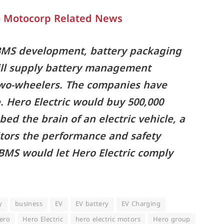
o Motocorp Related News
BMS development, battery packaging
will supply battery management
 two-wheelers. The companies have
 Hero Electric would buy 500,000
ed the brain of an electric vehicle, a
ors the performance and safety
 BMS would let Hero Electric comply
y
business
EV
EV battery
EV Charging
ero
Hero Electric
hero electric motors
Hero group