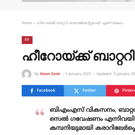
Home
»
ഹീറോയ്ക്ക് ബാറ്ററി മാനേജ്മെന്റുമായി എക്‌സികോം
EV
ഹീറോയ്ക്ക് ബാറ്റ
By
News Desk
5 January 2023
Updated:
5 January 2
Facebook
Twitter
Pinter
ബിഎംഎസ് വികസനം, ബാറ്ററി
സെൽ ഗവേഷണം എന്നിവയിൽ പ
കമ്പനിയുമായി കരാറിലേർപ്പെട്