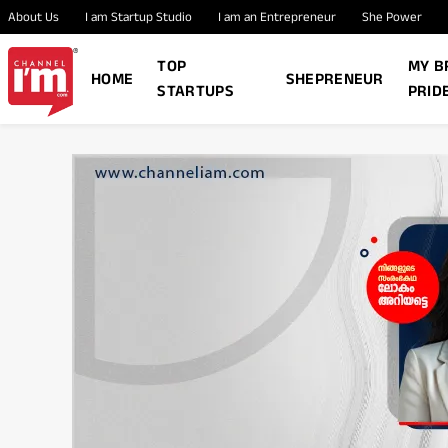
About Us
I am Startup Studio
I am an Entrepreneur
She Power
TOP
MY B
HOME
SHEPRENEUR
STARTUPS
PRID