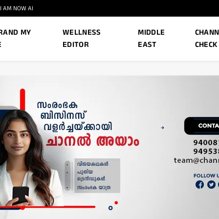
I AM NOW AI
RAND MY
WELLNESS
MIDDLE
CHANN
E
EDITOR
EAST
CHECK