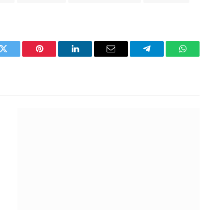
k
Twitter
Pinterest
LinkedIn
Email
Telegram
WhatsAp