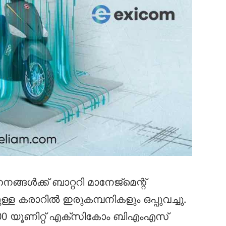
്ങൾക്ക് ബാറ്ററി മാനേജ്‌മെന്റ്
്ള കരാറിൽ ഇരുകമ്പനികളും ഒപ്പുവച്ചു.
000 യൂണിറ്റ് എക്‌സികോം ബിഎംഎസ്