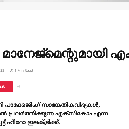
റി മാനേജ്മെന്റുമായി 
023
1 Min Read
est
 പാക്കേജിംഗ് സാങ്കേതികവിദ്യകൾ,
്രവർത്തിക്കുന്ന എക്‌സികോം എന്ന
ട് ഹീറോ ഇലക്ട്രിക്ക്.