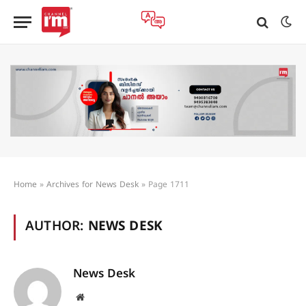
Home
»
Archives for News Desk
»
Page 1711
AUTHOR:
NEWS DESK
News Desk
Website