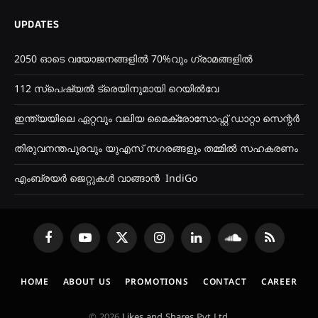
UPDATES
2050 ഓടെ വയോജനങ്ങളിൽ 70%വും ഗ്രാമങ്ങളിൽ
112 സ്പെഷ്യൽ ട്രെയിനുമായി റെയിൽവേ
ഇന്ത്യയിലെ ഏറ്റവും വലിയ മൈക്രോസോഫ്റ്റ് ഡാറ്റാ സെന്റർ
തിരുവനന്തപുരവും യുഎസ് നഗരങ്ങളും തമ്മിൽ സഹകരണം
എംബ്രയർ ജെറ്റുകൾ വാങ്ങാൻ IndiGo
Facebook
YouTube
X
Instagram
LinkedIn
SoundCloud
RSS
(Twitter)
HOME
ABOUT US
PROMOTIONS
CONTACT
CAREER