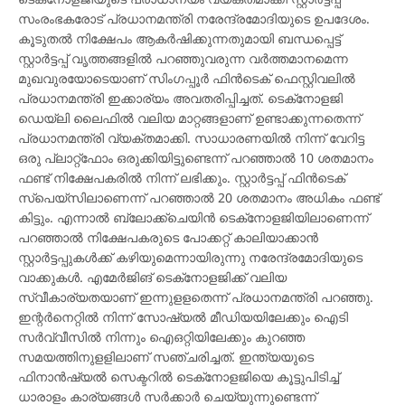
ടെക്‌നോളജിയുടെ പ്രാധാന്യം വ്യക്തമാക്കി സ്റ്റാര്‍ട്ടപ്പ്
സംരംഭകരോട് പ്രധാനമന്ത്രി നരേന്ദ്രമോദിയുടെ ഉപദേശം.
കൂടുതല്‍ നിക്ഷേപം ആകര്‍ഷിക്കുന്നതുമായി ബന്ധപ്പെട്ട്
സ്റ്റാര്‍ട്ടപ്പ് വൃത്തങ്ങളില്‍ പറഞ്ഞുവരുന്ന വര്‍ത്തമാനമെന്ന
മുഖവുരയോടെയാണ് സിംഗപ്പൂര്‍ ഫിന്‍ടെക് ഫെസ്റ്റിവലില്‍
പ്രധാനമന്ത്രി ഇക്കാര്യം അവതരിപ്പിച്ചത്. ടെക്‌നോളജി
ഡെയ്‌ലി ലൈഫില്‍ വലിയ മാറ്റങ്ങളാണ് ഉണ്ടാക്കുന്നതെന്ന്
പ്രധാനമന്ത്രി വ്യക്തമാക്കി. സാധാരണയില്‍ നിന്ന് വേറിട്ട
ഒരു പ്ലാറ്റ്‌ഫോം ഒരുക്കിയിട്ടുണ്ടെന്ന് പറഞ്ഞാല്‍ 10 ശതമാനം
ഫണ്ട് നിക്ഷേപകരില്‍ നിന്ന് ലഭിക്കും. സ്റ്റാര്‍ട്ടപ്പ് ഫിന്‍ടെക്
സ്‌പെയ്‌സിലാണെന്ന് പറഞ്ഞാല്‍ 20 ശതമാനം അധികം ഫണ്ട്
കിട്ടും. എന്നാല്‍ ബ്ലോക്ക്‌ചെയിന്‍ ടെക്‌നോളജിയിലാണെന്ന്
പറഞ്ഞാല്‍ നിക്ഷേപകരുടെ പോക്കറ്റ് കാലിയാക്കാന്‍
സ്റ്റാര്‍ട്ടപ്പുകള്‍ക്ക് കഴിയുമെന്നായിരുന്നു നരേന്ദ്രമോദിയുടെ
വാക്കുകള്‍. എമേര്‍ജിങ് ടെക്‌നോളജിക്ക് വലിയ
സ്വീകാര്യതയാണ് ഇന്നുളളതെന്ന് പ്രധാനമന്ത്രി പറഞ്ഞു.
ഇന്റര്‍നെറ്റില്‍ നിന്ന് സോഷ്യല്‍ മീഡിയയിലേക്കും ഐടി
സര്‍വ്വീസില്‍ നിന്നും ഐഒറ്റിയിലേക്കും കുറഞ്ഞ
സമയത്തിനുളളിലാണ് സഞ്ചരിച്ചത്. ഇന്ത്യയുടെ
ഫിനാന്‍ഷ്യല്‍ സെക്ടറില്‍ ടെക്‌നോളജിയെ കൂട്ടുപിടിച്ച്
ധാരാളം കാര്യങ്ങള്‍ സര്‍ക്കാര്‍ ചെയ്യുന്നുണ്ടെന്ന്