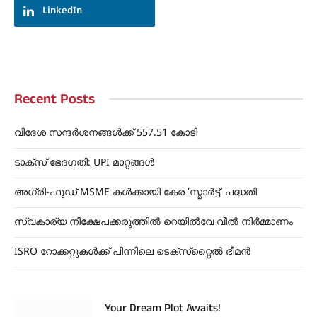
LinkedIn
Recent Posts
വിദേശ സന്ദർശനങ്ങൾക്ക് 557.51 കോടി
ടാക്സ് ഭേദഗതി: UPI മാറ്റങ്ങൾ
അഗ്രി-ഫുഡ് MSME കൾക്കായി കേര ‘സ്മാര്‍ട്ട്’ പദ്ധതി
സ്വകാര്യ നിക്ഷേപക്കരുത്തിൽ റെയിൽവേ വീൽ നിർമ്മാണം
ISRO റോക്കറ്റുകൾക്ക് പിന്നിലെ ടെക്‌സ്‌റ്റൈൽ ഭീമൻ
Your Dream Plot Awaits!