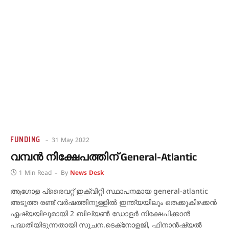
FUNDING
31 May 2022
വമ്പൻ നിക്ഷേപത്തിന് General-Atlantic
1 Min Read
By
News Desk
ആഗോള പ്രൈവറ്റ് ഇക്വിറ്റി സ്ഥാപനമായ general-atlantic
അടുത്ത രണ്ട് വർഷത്തിനുള്ളിൽ ഇന്ത്യയിലും തെക്കുകിഴക്കൻ
ഏഷ്യയിലുമായി 2 ബില്യൺ ഡോളർ നിക്ഷേപിക്കാൻ
പദ്ധതിയിടുന്നതായി സൂചന.ടെക്‌നോളജി, ഫിനാൻഷ്യൽ