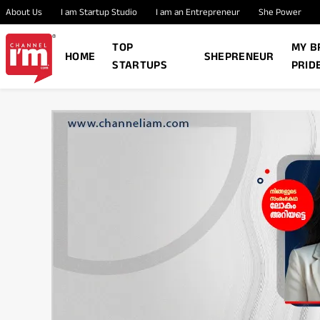
About Us
I am Startup Studio
I am an Entrepreneur
She Power
TOP
MY B
HOME
SHEPRENEUR
STARTUPS
PRID