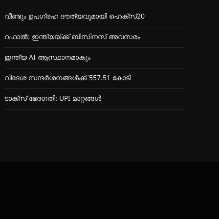
വീണ്ടും ഉപഗ്രഹ ദൗത്യവുമായി ഹെക്സ്20
റഫാൽ: ഇന്ത്യയ്ക്ക് ബിസിനസ് അവസരം
ഇന്ത്യ AI ആസ്ഥാനമാകും
വിദേശ സന്ദർശനങ്ങൾക്ക് 557.51 കോടി
ടാക്സ് ഭേദഗതി: UPI മാറ്റങ്ങൾ