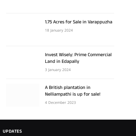
1.75 Acres for Sale in Varappuzha
18 January 2024
Invest Wisely: Prime Commercial
Land in Edapally
3 January 2024
A British plantation in
Nelliampathi is up for sale!
4 December 2023
UPDATES