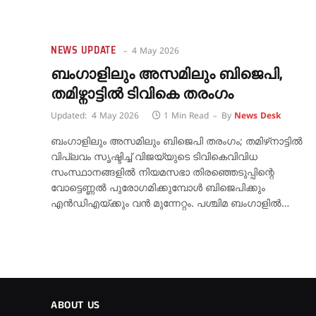
NEWS UPDATE
4 May 2026
ബംഗാളിലും അസമിലും ബിജെപി,
തമിഴ്നാട്ടിൽ ടിവികെ തരംഗം
Updated:
4 May 2026
1 Min Read
By
News Desk
ബംഗാളിലും അസമിലും ബിജെപി തരംഗം; തമിഴ്‌നാട്ടിൽ
വിപ്ലവം സൃഷ്ടിച്ച് വിജയ്‌യുടെ ടിവികെവിവിധ
സംസ്ഥാനങ്ങളിൽ നിയമസഭാ തിരഞ്ഞെടുപ്പിന്റെ
വോട്ടെണ്ണൽ പുരോഗമിക്കുമ്പോൾ ബിജെപിക്കും
എൻഡിഎയ്ക്കും വൻ മുന്നേറ്റം. പശ്ചിമ ബംഗാളിൽ…
ABOUT US