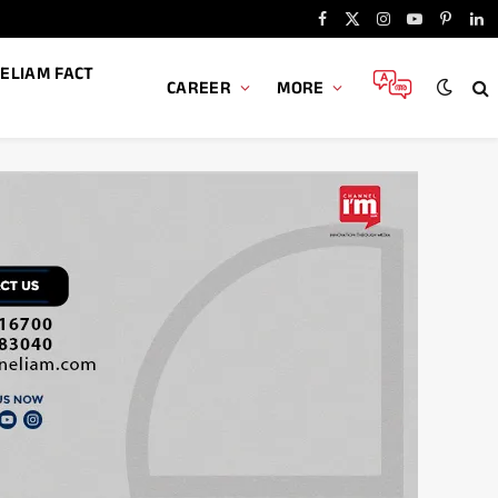
Facebook
X
Instagram
YouTube
Pintere
Li
(Twitter)
ELIAM FACT
CAREER
MORE