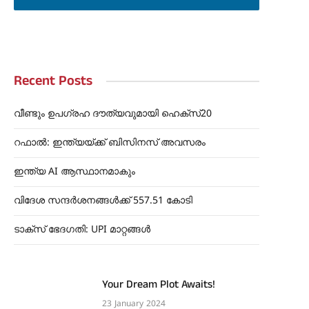
Recent Posts
വീണ്ടും ഉപഗ്രഹ ദൗത്യവുമായി ഹെക്സ്20
റഫാൽ: ഇന്ത്യയ്ക്ക് ബിസിനസ് അവസരം
ഇന്ത്യ AI ആസ്ഥാനമാകും
വിദേശ സന്ദർശനങ്ങൾക്ക് 557.51 കോടി
ടാക്സ് ഭേദഗതി: UPI മാറ്റങ്ങൾ
Your Dream Plot Awaits!
23 January 2024