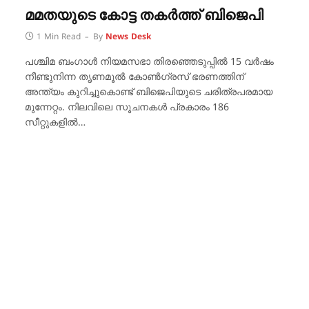
മമതയുടെ കോട്ട തകർത്ത് ബിജെപി
1 Min Read
By
News Desk
പശ്ചിമ ബംഗാൾ നിയമസഭാ തിരഞ്ഞെടുപ്പിൽ 15 വർഷം
നീണ്ടുനിന്ന തൃണമൂൽ കോൺഗ്രസ് ഭരണത്തിന്
അന്ത്യം കുറിച്ചുകൊണ്ട് ബിജെപിയുടെ ചരിത്രപരമായ
മുന്നേറ്റം. നിലവിലെ സൂചനകൾ പ്രകാരം 186
സീറ്റുകളിൽ…