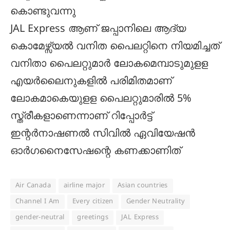
കൊണ്ടുവന്നു
JAL Express ആണ് ജപ്പാനിലെ ആദ്യ
കൊമേഴ്സ്യൽ വനിത പൈലറ്റിനെ നിയമിച്ചത്
വനിതാ പൈലറ്റുമാർ ലോകമെമ്പാടുമുളള
എയർലൈനുകളിൽ പരിമിതമാണ്
ലോകമാകെയുളള പൈലറ്റുമാരിൽ 5%
സ്ത്രീകളാണെന്നാണ് റിപ്പോർട്ട്
ഇന്റർനാഷണൽ സിവിൽ ഏവിയേഷൻ
ഓർഗനൈസേഷന്റെ കണക്കാണിത്
Air Canada
airline major
Asian countries
Channel I Am
Every citizen
Gender Neutrality
gender-neutral
greetings
JAL Express