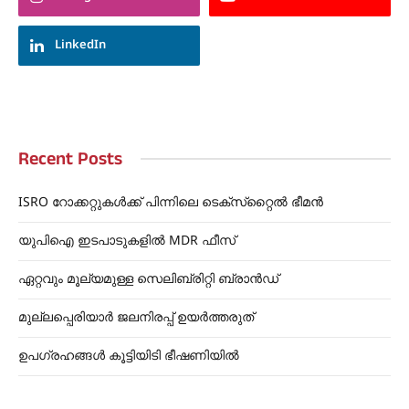
LinkedIn
Recent Posts
ISRO റോക്കറ്റുകൾക്ക് പിന്നിലെ ടെക്‌സ്‌റ്റൈൽ ഭീമൻ
യുപിഐ ഇടപാടുകളിൽ MDR ഫീസ്
ഏറ്റവും മൂല്യമുള്ള സെലിബ്രിറ്റി ബ്രാൻഡ്
മുല്ലപ്പെരിയാർ ജലനിരപ്പ് ഉയർത്തരുത്
ഉപഗ്രഹങ്ങൾ കൂട്ടിയിടി ഭീഷണിയിൽ