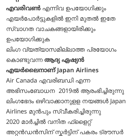
എവരിവൺ
എന്നിവ ഉപയോഗിക്കും
എയർപോർട്ടുകളിൽ ഇനി മുതൽ ഇതേ
സ്വാഗത വാചകങ്ങളായിരിക്കും
ഉപയോഗിക്കുക
ലിംഗ വ്യത്യാസമില്ലാത്ത പ്രയോഗം
കൊണ്ടുവന്ന
ആദ്യ ഏഷ്യൻ
എയർലൈനാണ് Japan Airlines
Air Canada എവരിബഡി എന്ന
അഭിസംബോധന 2019ൽ ആരംഭിച്ചിരുന്നു
ലിംഗഭേദം ഒഴിവാക്കാനുളള നയങ്ങൾ Japan
Airlines മുൻപും സ്വീകരിച്ചിരുന്നു
2020 മാർച്ചിൽ വനിത ഫ്ളൈറ്റ്
അറ്റൻഡൻസിന് സ്കർട്ടിന് പകരം ട്രൗസർ