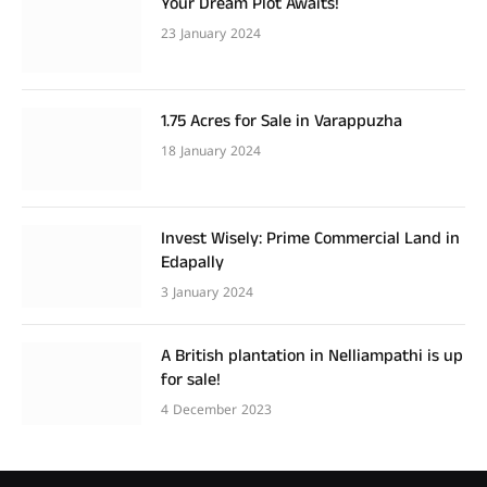
Your Dream Plot Awaits!
23 January 2024
1.75 Acres for Sale in Varappuzha
18 January 2024
Invest Wisely: Prime Commercial Land in
Edapally
3 January 2024
A British plantation in Nelliampathi is up
for sale!
4 December 2023