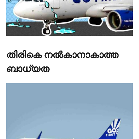
തിരികെ നൽകാനാകാത്ത
ബാധ്യത