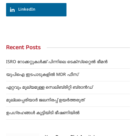
LinkedIn
Recent Posts
ISRO റോക്കറ്റുകൾക്ക് പിന്നിലെ ടെക്‌സ്‌റ്റൈൽ ഭീമൻ
യുപിഐ ഇടപാടുകളിൽ MDR ഫീസ്
ഏറ്റവും മൂല്യമുള്ള സെലിബ്രിറ്റി ബ്രാൻഡ്
മുല്ലപ്പെരിയാർ ജലനിരപ്പ് ഉയർത്തരുത്
ഉപഗ്രഹങ്ങൾ കൂട്ടിയിടി ഭീഷണിയിൽ