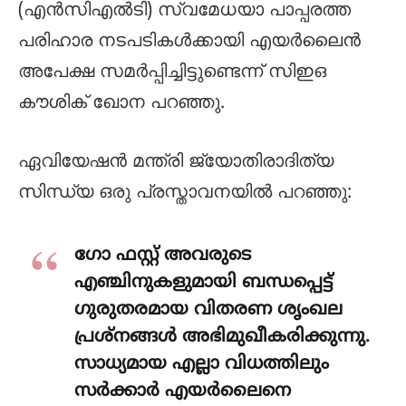
(എൻസിഎൽടി) സ്വമേധയാ പാപ്പരത്ത
പരിഹാര നടപടികൾക്കായി എയർലൈൻ
അപേക്ഷ സമർപ്പിച്ചിട്ടുണ്ടെന്ന് സിഇഒ
കൗശിക് ഖോന പറഞ്ഞു.
ഏവിയേഷൻ മന്ത്രി ജ്യോതിരാദിത്യ
സിന്ധ്യ ഒരു പ്രസ്താവനയിൽ പറഞ്ഞു:
ഗോ ഫസ്റ്റ് അവരുടെ
എഞ്ചിനുകളുമായി ബന്ധപ്പെട്ട്
ഗുരുതരമായ വിതരണ ശൃംഖല
പ്രശ്‌നങ്ങൾ അഭിമുഖീകരിക്കുന്നു.
സാധ്യമായ എല്ലാ വിധത്തിലും
സർക്കാർ എയർലൈനെ