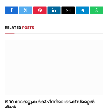
Facebook
Twitter
Pinterest
LinkedIn
Email
Telegram
Whats
RELATED
POSTS
ISRO റോക്കറ്റുകൾക്ക് പിന്നിലെ ടെക്‌സ്‌റ്റൈൽ
ഭീമൻ