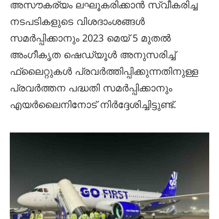
അസൗകര്യം ലഘൂകരിക്കാൻ സ്വീകരിച്ച
നടപടികളുടെ വിശദാംശങ്ങൾ
സമർപ്പിക്കാനും 2023 മെയ് 5 മുതൽ
അംഗീകൃത ഷെഡ്യൂൾ അനുസരിച്ച്
ഫ്ലൈറ്റുകൾ പ്രവർത്തിപ്പിക്കുന്നതിനുള്ള
പ്രവർത്തന പദ്ധതി സമർപ്പിക്കാനും
എയർലൈനിനോട് നിർദ്ദേശിച്ചിട്ടുണ്ട്.