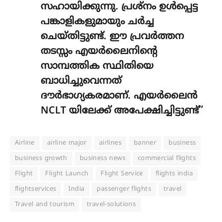
സഹായിക്കുന്നു. പ്രശ്‌നം ഉൾപ്പെട്ട
പങ്കാളികളുമായും ചർച്ച
ചെയ്തിട്ടുണ്ട്. ഈ പ്രവർത്തന
തടസ്സം എയർലൈനിന്റെ
സാമ്പത്തിക സ്ഥിതിയെ
ബാധിച്ചുവെന്നത്
ദൗർഭാഗ്യകരമാണ്. എയർലൈൻ
NCLT യിലേക്ക് അപേക്ഷിച്ചിട്ടുണ്ട്”
Airline
airline major
airlines
banner
business
business growth
business news
commercial flights
Flight
Flight Launch
Flight Service
flights india
flightservices
India
passenger flights
travel
Travel and tourism
travel-solutions