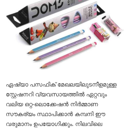
ഏഷ്യാ പസഫിക് മേഖലയിലുടനീളമുള്ള
സ്റ്റേഷനറി വ്യവസായത്തിൽ ഏറ്റവും
വലിയ ഒറ്റ-ലൊക്കേഷൻ നിർമ്മാണ
സൗകര്യം സ്ഥാപിക്കാൻ കമ്പനി ഈ
വരുമാനം ഉപയോഗിക്കും. നിലവിലെ