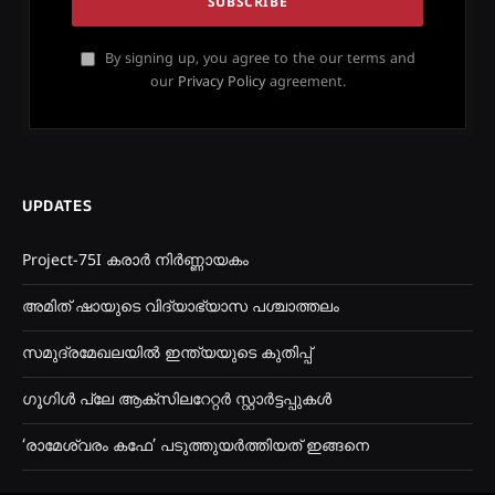
By signing up, you agree to the our terms and
our
Privacy Policy
agreement.
UPDATES
Project-75I കരാർ നിർണ്ണായകം
അമിത് ഷായുടെ വിദ്യാഭ്യാസ പശ്ചാത്തലം
സമുദ്രമേഖലയിൽ ഇന്ത്യയുടെ കുതിപ്പ്
ഗൂഗിൾ പ്ലേ ആക്സിലറേറ്റർ സ്റ്റാർട്ടപ്പുകൾ
‘രാമേശ്വരം കഫേ’ പടുത്തുയർത്തിയത് ഇങ്ങനെ