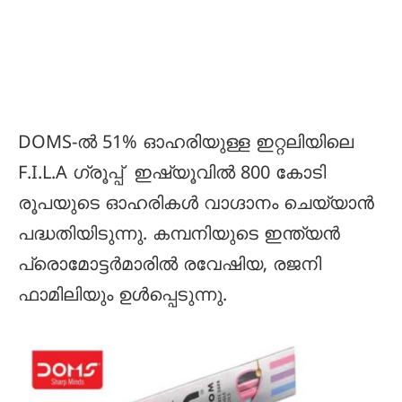
DOMS-ൽ 51% ഓഹരിയുള്ള ഇറ്റലിയിലെ
F.I.L.A ഗ്രൂപ്പ് ഇഷ്യൂവിൽ 800 കോടി
രൂപയുടെ ഓഹരികൾ വാഗ്ദാനം ചെയ്യാൻ
പദ്ധതിയിടുന്നു. കമ്പനിയുടെ ഇന്ത്യൻ
പ്രൊമോട്ടർമാരിൽ രവേഷിയ, രജനി
ഫാമിലിയും ഉൾപ്പെടുന്നു.