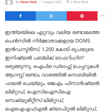
By
News Desk
1 August 2023
2 Mins Read
ഇന്ത്യയിലെ ഏറ്റവും വലിയ രണ്ടാമത്തെ
പെൻസിൽ നിർമ്മാതാക്കളായ DOMS
ഇൻഡസ്ട്രീസ്, 1,200 കോടി രൂപയുടെ
ഇനിഷ്യൽ പബ്ലിക് ഓഫറിംഗിന്
ഒരുങ്ങുന്നു. ഐപിഒ ഡ്രാഫ്റ്റ് പേപ്പറുകൾ
ആഗസ്റ്റ് രണ്ടാം വാരത്തിൽ സെബിയിൽ
ഫയൽ ചെയ്യും. ജെഎം ഫിനാൻഷ്യൽ
ലിമിറ്റഡ്, ഐസിഐസിഐ
സെക്യൂരിറ്റീസ് ലിമിറ്റഡ്,
ഐഐഎഫ്എൽ ക്യാപിറ്റൽ ലിമിറ്റഡ്,