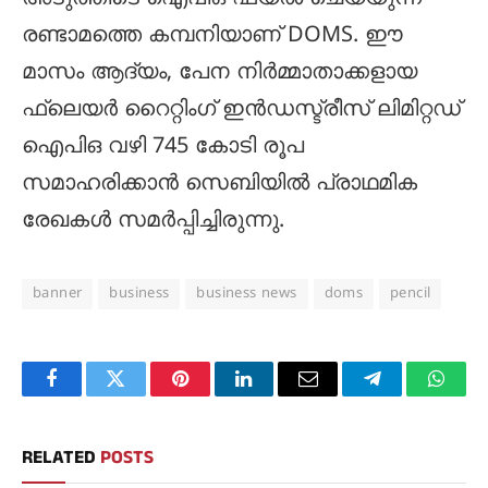
രണ്ടാമത്തെ കമ്പനിയാണ് DOMS. ഈ
മാസം ആദ്യം, പേന നിർമ്മാതാക്കളായ
ഫ്ലെയർ റൈറ്റിംഗ് ഇൻഡസ്ട്രീസ് ലിമിറ്റഡ്
ഐപിഒ വഴി 745 കോടി രൂപ
സമാഹരിക്കാൻ സെബിയിൽ പ്രാഥമിക
രേഖകൾ സമർപ്പിച്ചിരുന്നു.
banner
business
business news
doms
pencil
Facebook
Twitter
Pinterest
LinkedIn
Email
Telegram
Whats
RELATED
POSTS