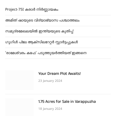
Project-75I കരാർ നിർണ്ണായകം
അമിത് ഷായുടെ വിദ്യാഭ്യാസ പശ്ചാത്തലം
സമുദ്രമേഖലയിൽ ഇന്ത്യയുടെ കുതിപ്പ്
ഗൂഗിൾ പ്ലേ ആക്സിലറേറ്റർ സ്റ്റാർട്ടപ്പുകൾ
‘രാമേശ്വരം കഫേ’ പടുത്തുയർത്തിയത് ഇങ്ങനെ
Your Dream Plot Awaits!
23 January 2024
1.75 Acres for Sale in Varappuzha
18 January 2024