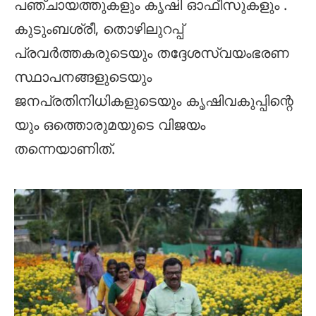
പഞ്ചായത്തുകളും കൃഷി ഓഫീസുകളും .
കുടുംബശ്രീ, തൊഴിലുറപ്പ്
പ്രവർത്തകരുടെയും തദ്ദേശസ്വയംഭരണ
സ്ഥാപനങ്ങളുടെയും
ജനപ്രതിനിധികളുടെയും കൃഷിവകുപ്പിന്റെ
യും ഒത്തൊരുമയുടെ വിജയം
തന്നെയാണിത്.