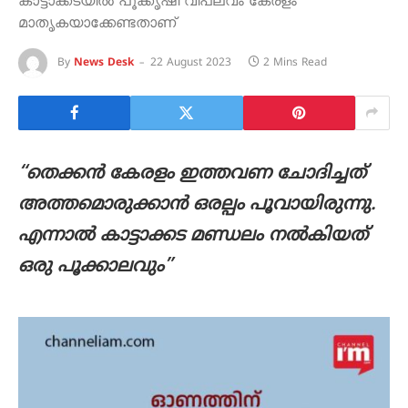
കാട്ടാക്കടയിൽ പൂക്കൃഷി വിപ്ലവം കേരളം
മാതൃകയാക്കേണ്ടതാണ്
By
News Desk
22 August 2023
2 Mins Read
“തെക്കൻ കേരളം ഇത്തവണ ചോദിച്ചത്
അത്തമൊരുക്കാൻ ഒരല്പം പൂവായിരുന്നു.
എന്നാൽ കാട്ടാക്കട മണ്ഡലം നൽകിയത്
ഒരു പൂക്കാലവും”