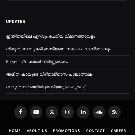
UPDATES
ഇന്ത്യയിലെ ഏറ്റവും ചെറിയ വിമാനത്താവളം
നികുതി ഇളവുകൾ ഇന്ത്യയെ നിക്ഷേപ കേന്ദ്രമാക്കും
Project-75I കരാർ നിർണ്ണായകം
അമിത് ഷായുടെ വിദ്യാഭ്യാസ പശ്ചാത്തലം
സമുദ്രമേഖലയിൽ ഇന്ത്യയുടെ കുതിപ്പ്
Facebook
YouTube
X
Instagram
LinkedIn
SoundCloud
RSS
(Twitter)
HOME
ABOUT US
PROMOTIONS
CONTACT
CAREER