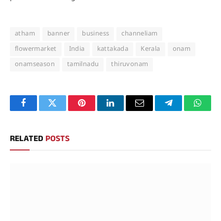
atham
banner
business
channeliam
flowermarket
India
kattakada
Kerala
onam
onamseason
tamilnadu
thiruvonam
Facebook
Twitter
Pinterest
LinkedIn
Email
Telegram
Whats
RELATED
POSTS